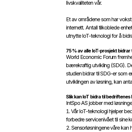
livskvaliteten vår.​​​​‌ ‍ ​‍​‍‌‍ ‌ ​‍‌‍‍‌‌‍‌ ‌‍‍‌‌‍ ‍​‍​‍​ ‍‍​‍​‍‌ ​ ‌‍​‌‌‍ ‍‌‍‍‌‌ ‌​‌ ‍‌​‍ ‍‌‍‍‌‌‍ ​‍​‍​‍ ​​‍​‍‌‍‍​‌ ​‍‌‍‌‌‌‍‌‍​‍​‍​ ‍‍​‍​‍​‍ ‌ ​ ‌ ‌​‌ ‌‌‌‍‌​‌‍‍‌‌‍ ​‍ ‌‍‍‌‌‍ ‍‌ ‌​‌‍‌‌‌‍ ‍‌ ‌​​‍ ‌‍‌‌‌‍‌​‌‍‍‌‌ ‌​​‍ ‌‍ ‌‌‍ ‌‍‌​‌‍‌‌​ ‌‌ ​​‌ ​‍‌‍‌‌‌ ​ ‌‍‌‌‌‍ ‍‌ ‌​‌‍​‌‌ ‌​‌‍‍‌‌‍ ‌‍ ‍​ ‍ ‌‍‍‌‌‍‌​​ ‌​ ‍​​ ‌​‌‍‌‌​ ​‌‌‍​‍‌‍‌‍​ ​‌​ ‌‌​‍ ‌​ ​​‌‍​ ​ ‌‌‌‍‌​​‍ ‌​ ‌​​ ‍‌​ ​​​ ​​​‍ ‌‌‍​‌​ ‍​‌‍‌​​ ‍​​‍ ‌​ ​​​ ‌​​ ‌​​ ‌​​ ‌​​ ​ ​ ​‍​ ‌‌‌‍​‍​ ​‌​ ​‍​ ‍‌​ ‍ ‌ ‌​‌ ‍‌‌ ​​‌‍‌‌​ ‌‌‍​‍‌‍ ​‌‍ ‌‍‌ ‌‍‌ ‌‌​​‌‍ ‌ ​ ‌ ‌​‌‍‌‌‌ ​‍​ ‍ ‌ ​​‌‍​‌‌ ‌​‌‍‍​​ ‌‌‍‍‌‌‍ ‍‌‍ ‍‌‍‍​‌‍ ‌‍ ​‌‍‌​​‍‌‌​ ‌‌‌​​‍‌‌ ‌‍‍ ‌‍‌‌‌ ‍‌​‍‌‌​ ​ ‌​‌​​‍‌‌​ ​ ‌​‌​​‍‌‌​ ​‍​ ​‍‌‍​ ‌‍‌‌‌‍‌‍‌‍‌​‌‍‌‍​ ‍‌​ ​​‌‍​‍​ ​‌‌‍​‌​ ‌‌‌‍​‍​‍‌‌​ ​‍​ ​‍​‍‌‌​ ‌‌‌​‌​​‍ ‍‌‍​ ‌‍‍​‌‍‍‌‌‍ ​‌‍‌​‌ ​‍‌‍‌‌‌‍ ‍​‍‌‌​ ‌‌‌​​‍‌‌ ‌‍‍ ‌‍‌‌‌ ‍‌​‍‌‌​ ​ ‌​‌​​‍‌‌​ ​ ‌​‌​​‍‌‌​ ​‍​ ​‍​ ​​​ ​‍‌‍‌‌​ ‌‍​ ​‍​ ‍​​ ​‌​ ‍‌​ ‍‌​ ​ ‌‍‌‍​ ‍‌​ ​​​‍‌‌​ ​‍​ ​‍​‍‌‌​ ‌‌‌​‌​​‍ ‍‌ ‌​‌‍‌‌‌ ‍​‌ ‌​​ ‌‍​‍‌‍​‌‌ ​ ‌‍‌‌‌‌‌‌‌ ​‍‌‍ ​​ ‌​‍‌‌​ ​‍‌​‌‍‌ ​ ‌ ‌​‌ ‌‌‌‍‌​‌‍‍‌‌‍ ​‍‌‍‌‍‍‌‌‍‌​​ ‌​ ‍​​ ‌​‌‍‌‌​ ​‌‌‍​‍‌‍‌‍​ ​‌​ ‌‌​‍ ‌​ ​​‌‍​ ​ ‌‌‌‍‌​​‍ ‌​ ‌​​ ‍‌​ ​​​ ​​​‍ ‌‌‍​‌​ ‍​‌‍‌​​ ‍​​‍ ‌​ ​​​ ‌​​ ‌​​ ‌​​ ‌​​ ​ ​ ​‍​ ‌‌‌‍​‍​ ​‌​ ​‍​ ‍‌​‍‌‍‌ ‌​‌ ‍‌‌ ​​‌‍‌‌​ ‌‌‍​‍‌‍ ​‌‍ ‌‍‌ ‌‍‌ ‌‌​​‌‍ ‌ ​ ‌ ‌​‌‍‌‌‌ ​‍​‍‌‍‌ ​​‌‍​‌‌ ‌​‌‍‍​​ ‌‌‍‍‌‌‍ ‍‌‍ ‍‌‍‍​‌‍ ‌‍ ​‌‍‌​​‍‌‌​ ‌‌‌​​‍‌‌ ‌‍‍ ‌‍‌‌‌ ‍‌​‍‌‌​ ​ ‌​‌​​‍‌‌​ ​ ‌​‌​​‍‌‌​ ​‍​ ​‍‌‍​ ‌‍‌‌‌‍‌‍‌‍‌​‌‍‌‍​ ‍‌​ ​​‌‍​‍​ ​‌‌‍​‌​ ‌‌‌‍​‍​‍‌‌​ ​‍​ ​‍​‍‌‌​ ‌‌‌​‌​​‍ ‍‌‍​ ‌‍‍​‌‍‍‌‌‍ ​‌‍‌​‌ ​‍‌‍‌‌‌‍ ‍​‍‌‌​ ‌‌‌​​‍‌‌ ‌‍‍ ‌‍‌‌‌ ‍‌​‍‌‌​ ​ ‌​‌​​‍‌‌​ ​ ‌​‌​​‍‌‌​ ​‍​ ​‍​ ​​​ ​‍‌‍‌‌​ ‌‍​ ​‍​ ‍​​ ​‌​ ‍‌​ ‍‌​ ​ ‌‍‌‍​ ‍‌​ ​​​‍‌‌​ ​‍​ ​‍​‍‌‌​ ‌‌‌​‌​​‍ ‍‌ ‌​‌‍‌‌‌ ‍​‌ ‌​​‍​‍‌ ‌
Et av områdene som har vokst 
internett. Antall tilkoblede enhe
utnytte IoT-teknologi for å bidra til å oppnå 2030-agendaen for bærekraftig utvikling.​​​​‌ ‍ ​‍​‍‌‍ ‌ ​‍‌‍‍‌‌‍‌ ‌‍‍‌‌‍ ‍​‍​‍​ ‍‍​‍​‍‌ ​ ‌‍​‌‌‍ ‍‌‍‍‌‌ ‌​‌ ‍‌​‍ ‍‌‍‍‌‌‍ ​‍​‍​‍ ​​‍​‍‌‍‍​‌ ​‍‌‍‌‌‌‍‌‍​‍​‍​ ‍‍​‍​‍​‍ ‌ ​ ‌ ‌​‌ ‌‌‌‍‌​‌‍‍‌‌‍ ​‍ ‌‍‍‌‌‍ ‍‌ ‌​‌‍‌‌‌‍ ‍‌ ‌​​‍ ‌‍‌‌‌‍‌​‌‍‍‌‌ ‌​​‍ ‌‍ ‌‌‍ ‌‍‌​‌‍‌‌​ ‌‌ ​​‌ ​‍‌‍‌‌‌ ​ ‌‍‌‌‌‍ ‍‌ ‌​‌‍​‌‌ ‌​‌‍‍‌‌‍ ‌‍ ‍​ ‍ ‌‍‍‌‌‍‌​​ ‌​ ‍​​ ‌​‌‍‌‌​ ​‌‌‍​‍‌‍‌‍​ ​‌​ ‌‌​‍ ‌​ ​​‌‍​ ​ ‌‌‌‍‌​​‍ ‌​ ‌​​ ‍‌​ ​​​ ​​​‍ ‌‌‍​‌​ ‍​‌‍‌​​ ‍​​‍ ‌​ ​​​ ‌​​ ‌​​ ‌​​ ‌​​ ​ ​ ​‍​ ‌‌‌‍​‍​ ​‌​ ​‍​ ‍‌​ ‍ ‌ ‌​‌ ‍‌‌ ​​‌‍‌‌​ ‌‌‍​‍‌‍ ​‌‍ ‌‍‌ ‌‍‌ ‌‌​​‌‍ ‌ ​ ‌ ‌​‌‍‌‌‌ ​‍​ ‍ ‌ ​​‌‍​‌‌ ‌​‌‍‍​​ ‌‌
75 % av alle IoT-prosjekt bidrar til FNs bærekraftsmål​​​​‌ ‍ ​‍​‍‌‍ ‌ ​‍‌‍‍‌‌‍‌ ‌‍‍‌‌‍ ‍​‍​‍​ ‍‍​‍​‍‌ ​ ‌‍​‌‌‍ ‍‌‍‍‌‌ ‌​‌ ‍‌​‍ ‍‌‍‍‌‌‍ ​‍​‍​‍ ​​‍​‍‌‍‍​‌ ​‍‌‍‌‌‌‍‌‍​‍​‍​ ‍‍​‍​‍​‍ ‌ ​ ‌ ‌​‌ ‌‌‌‍‌​‌‍‍‌‌‍ ​‍ ‌‍‍‌‌‍ ‍‌ ‌​‌‍‌‌‌‍ ‍‌ ‌​​‍ ‌‍‌‌‌‍‌​‌‍‍‌‌ ‌​​‍ ‌‍ ‌‌‍ ‌‍‌​‌‍‌‌​ ‌‌ ​​‌ ​‍‌‍‌‌‌ ​ ‌‍‌‌‌‍ ‍‌ ‌​‌‍​‌‌ ‌​‌‍‍‌‌‍ ‌‍ ‍​ ‍ ‌‍‍‌‌‍‌​​ ‌​ ‍​​ ‌​‌‍‌‌​ ​‌‌‍​‍‌‍‌‍​ ​‌​ ‌‌​‍ ‌​ ​​‌‍​ ​ ‌‌‌‍‌​​‍ ‌​ ‌​​ ‍‌​ ​​​ ​​​‍ ‌‌‍​‌​ ‍​‌‍‌​​ ‍​​‍ ‌​ ​​​ ‌​​ ‌​​ ‌​​ ‌​​ ​ ​ ​‍​ ‌‌‌‍​‍​ ​‌​ ​‍​ ‍‌​ ‍ ‌ ‌​‌ ‍‌‌ ​​‌‍‌‌​ ‌‌‍​‍‌‍ ​‌‍ ‌‍‌ ‌‍‌ ‌‌​​‌‍ ‌ ​ ‌ ‌​‌‍‌‌‌ ​‍​ ‍ ‌ ​​‌‍​‌‌ ‌​‌‍‍​​ ‌‌‍‍‌‌‍ ‍‌‍ ‍‌‍‍​‌‍ ‌‍ ​‌‍‌​​‍‌‌​ ‌‌‌​​‍‌‌ ‌‍‍ ‌‍‌‌‌ ‍‌​‍‌‌​ ​ ‌​‌​​‍‌‌​ ​ ‌​‌​​‍‌‌​ ​‍​ ​‍​ ‌‍​ ​‍​ ‌​​ ​​​ ‌​​ ‌​​ ​​‌‍‌‍‌‍​‍‌‍​‌‌‍‌‍​ ‍​​‍‌‌​ ​‍​ ​‍​‍‌‌​ ‌‌‌​‌​​‍ ‍‌‍​ ‌‍‍​‌‍‍‌‌‍ ​‌‍‌​‌ ​‍‌‍‌‌‌‍ ‍​‍‌‌​ ‌‌‌​​‍‌‌ ‌‍‍ ‌‍‌‌‌ ‍‌​‍‌‌​ ​ ‌​‌​​‍‌‌​ ​ ‌​‌​​‍‌‌​ ​‍​ ​‍​ ‍​​ ​‌‌‍‌‍‌‍​‍​ ‌‍​ ​‍‌‍​ ​ ‌​‌‍​ ‌‍‌‍​ ‍‌​ ‍​​ ​​​‍‌‌​ ​‍​ ​‍​‍‌‌​ ‌‌‌​‌​​‍ ‍‌ ‌​‌‍‌‌‌ ‍​‌ ‌​​ ‌‍​‍‌‍​‌‌ ​ ‌‍‌‌‌‌‌‌‌ ​‍‌‍ ​​ ‌​‍‌‌​ ​‍‌
World Economic Forum fremheve
bærekraftig utvikling (SDG). D
studien bidrar til SDG-er som er
utviklingen av løsning, kan antall SDG-er adressert av prosjekter potensielt øke.​​​​‌ ‍ ​‍​‍‌‍ ‌ ​‍‌‍‍‌‌‍‌ ‌‍‍‌‌‍ ‍​‍​‍​ ‍‍​‍​‍‌ ​ ‌‍​‌‌‍ ‍‌‍‍‌‌ ‌​‌ ‍‌​‍ ‍‌‍‍‌‌‍ ​‍​‍​‍ ​​‍​‍‌‍‍​‌ ​‍‌‍‌‌‌‍‌‍​‍​‍​ ‍‍​‍​‍​‍ ‌ ​ ‌ ‌​‌ ‌‌‌‍‌​‌‍‍‌‌‍ ​‍ ‌‍‍‌‌‍ ‍‌ ‌​‌‍‌‌‌‍ ‍‌ ‌​​‍ ‌‍‌‌‌‍‌​‌‍‍‌‌ ‌​​‍ ‌‍ ‌‌‍ ‌‍‌​‌‍‌‌​ ‌‌ ​​‌ ​‍‌‍‌‌‌ ​ ‌‍‌‌‌‍ ‍‌ ‌​‌‍​‌‌ ‌​‌‍‍‌‌‍ ‌‍ ‍​ ‍ ‌‍‍‌‌‍‌​​ ‌​ ‍​​ ‌​‌‍‌‌​ ​‌‌‍​‍‌‍‌‍​ ​‌​ ‌‌​‍ ‌​ ​​‌‍​ ​ ‌‌‌‍‌​​‍ ‌​ ‌​​ ‍‌​ ​​​ ​​​‍ ‌‌‍​‌​ ‍​‌‍‌​​ ‍​​‍ ‌​ ​​​ ‌​​ ‌​​ ‌​​ ‌​​ ​ ​ ​‍​ ‌‌‌‍​‍​ ​‌​ ​‍​ ‍‌​ ‍ ‌ ‌​‌ ‍‌‌ ​​‌‍‌‌​ ‌‌‍​‍‌‍ ​‌‍ ‌‍‌ ‌‍‌ ‌‌​​‌‍ ‌ ​ ‌ ‌​‌‍‌‌‌ ​‍​ ‍ ‌ ​​‌‍​‌‌ ‌​‌‍‍​​ ‌‌‍‍‌‌‍ ‍‌‍ ‍‌‍‍​‌‍ ‌‍ ​‌‍‌​​‍‌‌​ ‌‌‌​​‍‌‌ ‌‍‍ ‌‍‌‌
Slik kan IoT bidra til bedriftenes bærekraftsmål​​​​‌ ‍ ​‍​‍‌‍ ‌ ​‍‌‍‍‌‌‍‌ ‌‍‍‌‌‍ ‍​‍​‍​ ‍‍​‍​‍‌ ​ ‌‍​‌‌‍ ‍‌‍‍‌‌ ‌​‌ ‍‌​‍ ‍‌‍‍‌‌‍ ​‍​‍​‍ ​​‍​‍‌‍‍​‌ ​‍‌‍‌‌‌‍‌‍​‍​‍​ ‍‍​‍​‍​‍ ‌ ​ ‌ ‌​‌ ‌‌‌‍‌​‌‍‍‌‌‍ ​‍ ‌‍‍‌‌‍ ‍‌ ‌​‌‍‌‌‌‍ ‍‌ ‌​​‍ ‌‍‌‌‌‍‌​‌‍‍‌‌ ‌​​‍ ‌‍ ‌‌‍ ‌‍‌​‌‍‌‌​ ‌‌ ​​‌ ​‍‌‍‌‌‌ ​ ‌‍‌‌‌‍ ‍‌ ‌​‌‍​‌‌ ‌​‌‍‍‌‌‍ ‌‍ ‍​ ‍ ‌‍‍‌‌‍‌​​ ‌​ ‍​​ ‌​‌‍‌‌​ ​‌‌‍​‍‌‍‌‍​ ​‌​ ‌‌​‍ ‌​ ​​‌‍​ ​ ‌‌‌‍‌​​‍ ‌​ ‌​​ ‍‌​ ​​​ ​​​‍ ‌‌‍​‌​ ‍​‌‍‌​​ ‍​​‍ ‌​ ​​​ ‌​​ ‌​​ ‌​​ ‌​​ ​ ​ ​‍​ ‌‌‌‍​‍​ ​‌​ ​‍​ ‍‌​ ‍ ‌ ‌​‌ ‍‌‌ ​​‌‍‌‌​ ‌‌‍​‍‌‍ ​‌‍ ‌‍‌ ‌‍‌ ‌‌​​‌‍ ‌ ​ ‌ ‌​‌‍‌‌‌ ​‍​ ‍ ‌ ​​‌‍​‌‌ ‌​‌‍‍​​ ‌‌‍‍‌‌‍ ‍‌‍ ‍‌‍‍​‌‍ ‌‍ ​‌‍‌​​‍‌‌​ ‌‌‌​​‍‌‌ ‌‍‍ ‌‍‌‌‌ ‍‌​‍‌‌​ ​ ‌​‌​​‍‌‌​ ​ ‌​‌​​‍‌‌​ ​‍​ ​‍‌‍​ ​ ‌ ​ ​‌​ ​‌‌‍​ ‌‍​‌​ ​ ‌‍​ ​ ‌​‌‍‌‌​ ‍​‌‍‌‍​‍‌‌​ ​‍​ ​‍​‍‌‌​ ‌‌‌​‌​​‍ ‍‌‍​ ‌‍‍​‌‍‍‌‌‍ ​‌‍‌​‌ ​‍‌‍‌‌‌‍ ‍​‍‌‌​ ‌‌‌​​‍‌‌ ‌‍‍ ‌‍‌‌‌ ‍‌​‍‌‌​ ​ ‌​‌​​‍‌‌​ ​ ‌​‌​​‍‌‌​ ​‍​ ​‍​ ​​​ ​​‌‍‌​​ ​ ‌‍‌‌​ ‌ ‌‍‌​‌‍​‌‌‍‌​​ ‍‌​ ‌​‌‍‌‌​ ​​​‍‌‌​ ​‍​ ​‍​‍‌‌​ ‌‌‌​‌​​‍ ‍‌ ‌​‌‍‌‌‌ ‍​‌ ‌​​ ‌‍​‍‌‍​‌‌ ​ ‌‍‌‌‌‌‌‌‌ ​‍‌‍ ​​ ‌​‍‌‌​ ​‍‌​‌‍‌ ​ ‌ ‌​‌ ‌‌‌‍‌​‌‍‍‌‌‍ ​‍‌‍‌‍‍‌‌‍‌​​ ‌​ ‍​​ ‌​‌‍‌‌​ ​‌‌‍​‍‌‍‌‍​ ​‌​ ‌‌​‍ ‌​ ​​‌‍​ ​ ‌‌‌‍‌​​‍ ‌​ ‌​​ ‍‌​ ​​​ ​​​‍ ‌‌‍​‌​ ‍​‌‍‌​​ ‍​​‍
IntSpo AS jobber med løsninger som bidrar til å redusere svinn.​​​​‌ ‍ ​‍​‍‌‍ ‌ ​‍‌‍‍‌‌‍‌ ‌‍‍‌‌‍ ‍​‍​‍​ ‍‍​‍​‍‌ ​ ‌‍​‌‌‍ ‍‌‍‍‌‌ ‌​‌ ‍‌​‍ ‍‌‍‍‌‌‍ ​‍​‍​‍ ​​‍​‍‌‍‍​‌ ​‍‌‍‌‌‌‍‌‍​‍​‍​ ‍‍​‍​‍​‍ ‌ ​ ‌ ‌​‌ ‌‌‌‍‌​‌‍‍‌‌‍ ​‍ ‌‍‍‌‌‍ ‍‌ ‌​‌‍‌‌‌‍ ‍‌ ‌​​‍ ‌‍‌‌‌‍‌​‌‍‍‌‌ ‌​​‍ ‌‍ ‌‌‍ ‌‍‌​‌‍‌‌​ ‌‌ ​​‌ ​‍‌‍‌‌‌ ​ ‌‍‌‌‌‍ ‍‌ ‌​‌‍​‌‌ ‌​‌‍‍‌‌‍ ‌‍ ‍​ ‍ ‌‍‍‌‌‍‌​​ ‌​ ‍​​ ‌​‌‍‌‌​ ​‌‌‍​‍‌‍‌‍​ ​‌​ ‌‌​‍ ‌​ ​​‌‍​ ​ ‌‌‌‍‌​​‍ ‌​ ‌​​ ‍‌​ ​​​ ​​​‍ ‌‌‍​‌​ ‍​‌‍‌​​ ‍​​‍ ‌​ ​​​ ‌​​ ‌​​ ‌​​ ‌​​ ​ ​ ​‍​ ‌‌‌‍​‍​ ​‌​ ​‍​ ‍‌​ ‍ ‌ ‌​‌ ‍‌‌ ​​‌‍‌‌​ ‌‌‍​‍‌‍ ​‌‍ ‌‍‌ ‌‍‌ ‌‌​​‌‍ ‌ ​ ‌ ‌​‌‍‌‌‌ ​‍​ ‍ ‌ ​​‌‍​‌‌ ‌​‌‍‍​​ ‌‌‍‍‌‌‍ ‍‌‍ ‍‌‍‍​‌‍ ‌‍ ​‌‍‌​​‍‌‌​ ‌‌‌​​‍‌‌ ‌‍‍ ‌‍‌‌‌ ‍‌​‍‌‌​ ​ ‌​‌​​‍‌‌​ ​ ‌​‌​​‍‌‌​ ​‍​ ​‍​ ‍‌‌‍‌‌​ ‌​​ ‍‌‌‍‌‌​ ​ ​ ​‍‌‍‌‍‌‍‌​​ ‌ ​ ‌‍​ ‌ ​‍‌‌​ ​‍​ ​‍​‍‌‌​ ‌‌‌​‌​​‍ ‍‌‍​ ‌‍‍​‌‍‍‌‌‍ ​‌‍‌​‌ ​‍‌‍‌‌‌‍ ‍​‍‌‌​ ‌‌‌​​‍‌‌ ‌‍‍ ‌‍‌‌‌ ‍‌​
Vår IoT-teknologi hjelper bed
forbedre servicenivået til sine kunder igjen.​​​​‌ ‍ ​‍​‍‌‍ ‌ ​‍‌‍‍‌‌‍‌ ‌‍‍‌‌‍ ‍​‍​‍​ ‍‍​‍​‍‌ ​ ‌‍​‌‌‍ ‍‌‍‍‌‌ ‌​‌ ‍‌​‍ ‍‌‍‍‌‌‍ ​‍​‍​‍ ​​‍​‍‌‍‍​‌ ​‍‌‍‌‌‌‍‌‍​‍​‍​ ‍‍​‍​‍​‍ ‌ ​ ‌ ‌​‌ ‌‌‌‍‌​‌‍‍‌‌‍ ​‍ ‌‍‍‌‌‍ ‍‌ ‌​‌‍‌‌‌‍ ‍‌ ‌​​‍ ‌‍‌‌‌‍‌​‌‍‍‌‌ ‌​​‍ ‌‍ ‌‌‍ ‌‍‌​‌‍‌‌​ ‌‌ ​​‌ ​‍‌‍‌‌‌ ​ ‌‍‌‌‌‍ ‍‌ ‌​‌‍​‌‌ ‌​‌‍‍‌‌‍ ‌‍ ‍​ ‍ ‌‍‍‌‌‍‌​​ ‌​ ‍​​ ‌​‌‍‌‌​ ​‌‌‍​‍‌‍‌‍​ ​‌​ ‌‌​‍ ‌​ ​​‌‍​ ​ ‌‌‌‍‌​​‍ ‌​ ‌​​ ‍‌​ ​​​ ​​​‍ ‌‌‍​‌​ ‍​‌‍‌​​ ‍​​‍ ‌​ ​​​ ‌​​ ‌​​ ‌​​ ‌​​ ​ ​ ​‍​ ‌‌‌‍​‍​ ​‌​ ​‍​ ‍‌​ ‍ ‌ ‌​‌ ‍‌‌ ​​‌‍‌‌​ ‌‌‍​‍‌‍ ​‌‍ ‌‍‌ ‌‍‌ ‌‌​​‌‍ ‌ ​ ‌ ‌​‌‍‌‌‌ ​‍​ ‍ ‌ ​​‌‍​‌‌ ‌​‌‍‍​​ ‌‌‍‍‌‌‍ ‍‌‍ ‍‌‍‍​‌‍ ‌‍ ​‌‍‌​​‍‌‌​ ‌‌‌​​‍‌‌ ‌‍‍ ‌‍‌‌‌ ‍‌​‍‌‌​ ​ ‌​‌​​‍‌‌​ ​ ‌​‌​​‍‌‌​ ​‍​ ​‍‌‍‌‍​ ‌ ​ ‌‍​ ‌‍​ ‌​​ ​ ‌‍​‌​ ​‌​ ‌‌‌‍‌‌​ ​‍​ ‌‍​‍‌‌​ ​‍​ ​‍​‍‌‌​ ‌‌‌​‌​​‍ ‍‌‍​ ‌‍‍​‌‍‍‌‌‍ ​‌‍‌​‌ ​‍‌‍‌‌‌‍ ‍​‍‌‌​ ‌‌‌​​‍‌‌ ‌‍‍ ‌‍‌‌‌ ‍‌​‍‌‌​ ​ ‌​‌​​‍‌‌​ ​ ‌​‌​​‍‌‌​ ​‍​ ​‍​ ‌ ‌‍​‍​ ‍​​ ‍​‌‍​ ‌‍‌‍​ ‌‌​ ‌‍​ ‌ ​ ‌‍‌‍‌‌​ ​‍​ ​​​‍‌‌​ ​‍​ ​‍​‍‌‌​ ‌‌‌​‌​​‍ ‍‌ ‌​‌‍‌‌‌ ‍​‌ ‌​​ ‌‍​‍‌‍​‌‌ ​ ‌‍‌‌‌‌‌‌‌ ​‍‌‍ ​​ ‌​‍‌‌​ ​‍‌​‌‍‌ ​ ‌ ‌​‌ ‌‌‌‍‌​‌‍‍‌‌‍ ​‍‌‍‌‍‍‌‌‍‌​​ ‌​ ‍​​ ‌​‌‍‌‌​ ​‌‌‍​‍‌‍‌‍​ ​‌​ ‌‌​‍ ‌​ ​​‌‍​ ​ ‌‌‌‍‌​​‍ ‌​ ‌​​ ‍‌​ ​​​ ​​​‍ ‌‌‍​‌​ ‍​‌‍‌​​ ‍​​‍ ‌​ ​​​ ‌​​ ‌​​ ‌​​ ‌​​ ​ ​ ​‍​ ‌‌‌‍​‍​ ​‌​ ​‍​ ‍‌​‍‌‍‌ ‌​‌ ‍‌‌ ​​‌‍‌‌​ ‌‌‍​‍‌‍ ​‌
Sensorløsningene våre kan hj