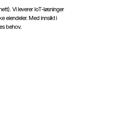
ett). Vi leverer IoT-løsninger
e eiendeler. Med innsikt i
‌ ‌‍‍ ‌‍‌‌‌ ‍‌​‍‌‌​ ​ ‌​‌​​‍‌‌​ ​ ‌​‌​​‍‌‌​ ​‍​ ​‍‌‍‌​​ ‌ ​ ‌‌‌‍‌‍​ ‌‌​ ​‍​ ​ ‌‍​‍‌‍​‌‌‍​ ​ ‌‍​ ‌‌​ ​​​‍‌‌​ ​‍​ ​‍​‍‌‌​ ‌‌‌​‌​​‍ ‍‌ ‌​‌‍‌‌‌ ‍​‌ ‌​​‍​‍‌ ‌