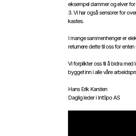
eksempel dammer og elver for å observere vannstanden.​​​​‌ ‍ ​‍​‍‌‍ ‌ ​‍‌‍‍‌‌‍‌ ‌‍‍‌‌‍ ‍​‍​‍​ ‍‍​‍​‍‌ ​ ‌‍​‌‌‍ ‍‌‍‍‌‌ ‌​‌ ‍‌​‍ ‍‌‍‍‌‌‍ ​‍​‍​‍ ​​‍​‍‌‍‍​‌ ​‍‌‍‌‌‌‍‌‍​‍​‍​ ‍‍​‍​‍​‍ ‌ ​ ‌ ‌​‌ ‌‌‌‍‌​‌‍‍‌‌‍ ​‍ ‌‍‍‌‌‍ ‍‌ ‌​‌‍‌‌‌‍ ‍‌ ‌​​‍ ‌‍‌‌‌‍‌​‌‍‍‌‌ ‌​​‍ ‌‍ ‌‌‍ ‌‍‌​‌‍‌‌​ ‌‌ ​​‌ ​‍‌‍‌‌‌ ​ ‌‍‌‌‌‍ ‍‌ ‌​‌‍​‌‌ ‌​‌‍‍‌‌‍ ‌‍ ‍​ ‍ ‌‍‍‌‌‍‌​​ ‌​ ‍​​ ‌​‌‍‌‌​ ​‌‌‍​‍‌‍‌‍​ ​‌​ ‌‌​‍ ‌​ ​​‌‍​ ​ ‌‌‌‍‌​​‍ ‌​ ‌​​ ‍‌​ ​​​ ​​​‍ ‌‌‍​‌​ ‍​‌‍‌​​ ‍​​‍ ‌​ ​​​ ‌​​ ‌​​ ‌​​ ‌​​ ​ ​ ​‍​ ‌‌‌‍​‍​ ​‌​ ​‍​ ‍‌​ ‍ ‌ ‌​‌ ‍‌‌ ​​‌‍‌‌​ ‌‌‍​‍‌‍ ​‌‍ ‌‍‌ ‌‍‌ ‌‌​​‌‍ ‌ ​ ‌ ‌​‌‍‌‌‌ ​‍​ ‍ ‌ ​​‌‍​‌‌ ‌​‌‍‍​​ ‌‌‍‍‌‌‍ ‍‌‍ ‍‌‍‍​‌‍ ‌‍ ​‌‍‌​​‍‌‌​ ‌‌‌​​‍‌‌ ‌‍‍ ‌‍‌‌‌ ‍‌​‍‌‌​ ​ ‌​‌​​‍‌‌​ ​ ‌​‌​​‍‌‌​ ​‍​ ​‍​ ​‌‌‍‌‌​ ‌‍​ ​​​ ‍​‌‍​ ‌‍​ ‌‍‌​​ ‌​​ ​ ‌‍​‍‌‍​‍​‍‌‌​ ​‍​ ​‍​‍‌‌​ ‌‌‌​‌​​‍ ‍‌‍​ ‌‍‍​‌‍‍‌‌‍ ​‌‍‌​‌ ​‍‌‍‌‌‌‍ ‍​‍‌‌​ ‌‌‌​​‍‌‌ ‌‍‍ ‌‍‌‌‌ ‍‌​‍‌‌​ ​ ‌​‌​​‍‌‌​ ​ ‌​‌​​‍‌‌​ ​‍​ ​‍‌‍​ ​ ‍​‌‍​‍​ ‍​​ ​​​ ​‍​ ‍‌‌‍​‌​ ‌‌​ ‌‌​ ​‌
Vi har også sensorer for ov
kastes.​​​​‌ ‍ ​‍​‍‌‍ ‌ ​‍‌‍‍‌‌‍‌ ‌‍‍‌‌‍ ‍​‍​‍​ ‍‍​‍​‍‌ ​ ‌‍​‌‌‍ ‍‌‍‍‌‌ ‌​‌ ‍‌​‍ ‍‌‍‍‌‌‍ ​‍​‍​‍ ​​‍​‍‌‍‍​‌ ​‍‌‍‌‌‌‍‌‍​‍​‍​ ‍‍​‍​‍​‍ ‌ ​ ‌ ‌​‌ ‌‌‌‍‌​‌‍‍‌‌‍ ​‍ ‌‍‍‌‌‍ ‍‌ ‌​‌‍‌‌‌‍ ‍‌ ‌​​‍ ‌‍‌‌‌‍‌​‌‍‍‌‌ ‌​​‍ ‌‍ ‌‌‍ ‌‍‌​‌‍‌‌​ ‌‌ ​​‌ ​‍‌‍‌‌‌ ​ ‌‍‌‌‌‍ ‍‌ ‌​‌‍​‌‌ ‌​‌‍‍‌‌‍ ‌‍ ‍​ ‍ ‌‍‍‌‌‍‌​​ ‌​ ‍​​ ‌​‌‍‌‌​ ​‌‌‍​‍‌‍‌‍​ ​‌​ ‌‌​‍ ‌​ ​​‌‍​ ​ ‌‌‌‍‌​​‍ ‌​ ‌​​ ‍‌​ ​​​ ​​​‍ ‌‌‍​‌​ ‍​‌‍‌​​ ‍​​‍ ‌​ ​​​ ‌​​ ‌​​ ‌​​ ‌​​ ​ ​ ​‍​ ‌‌‌‍​‍​ ​‌​ ​‍​ ‍‌​ ‍ ‌ ‌​‌ ‍‌‌ ​​‌‍‌‌​ ‌‌‍​‍‌‍ ​‌‍ ‌‍‌ ‌‍‌ ‌‌​​‌‍ ‌ ​ ‌ ‌​‌‍‌‌‌ ​‍​ ‍ ‌ ​​‌‍​‌‌ ‌​‌‍‍​​ ‌‌‍‍‌‌‍ ‍‌‍ ‍‌‍‍​‌‍ ‌‍ ​‌‍‌​​‍‌‌​ ‌‌‌​​‍‌‌ ‌‍‍ ‌‍‌‌‌ ‍‌​‍‌‌​ ​ ‌​‌​​‍‌‌​ ​ ‌​‌​​‍‌‌​ ​‍​ ​‍​ ‌‌‌‍‌​‌‍‌‍​ ‌​​ ‌‌​ ‍‌​ ​‌​ ‌‌‌‍​ ​ ‌ ​ ​​​ ​‍​‍‌‌​ ​‍​ ​‍​‍‌‌​ ‌‌‌​‌​​‍ ‍‌‍​ ‌‍‍​‌‍‍‌‌‍ ​‌‍‌​‌ ​‍‌‍‌‌‌‍ ‍​‍‌‌​ ‌‌‌​​‍‌‌ ‌‍‍ ‌‍‌‌‌ ‍‌​‍‌‌​ ​ ‌​‌​​‍‌‌​ ​ ‌​‌​​‍‌‌​ ​‍​ ​‍‌‍‌​​ ‍​​ ‌‌​ ‍​‌‍​‌‌‍​‍‌‍​‌‌‍​‍‌‍‌‍​ ‍​​ ​ ​ ​ ​ ​​​‍‌‌​ ​‍​ ​‍​‍‌‌​ ‌‌‌​‌​​‍ ‍‌ ‌​‌‍‌‌‌ ‍​‌ ‌​​ ‌‍​‍‌‍​‌‌ ​ ‌‍‌‌‌‌‌‌‌ ​‍‌‍ ​​ ‌​‍‌‌​ ​‍‌​‌‍‌ ​ ‌ ‌​‌ ‌‌‌‍‌​‌‍‍‌‌‍ ​‍‌‍‌‍‍‌‌‍‌​​ ‌​ ‍​​ ‌​‌‍‌‌​ ​‌‌‍​‍‌‍‌‍​ ​‌​ ‌‌​‍ ‌​ ​​‌‍​ ​ ‌‌‌‍‌​​‍ ‌​ ‌​​ ‍‌​ ​​​ ​​​‍ ‌‌‍​‌​ ‍​‌‍‌​​ ‍​​‍ ‌​ ​​​ ‌​​ ‌​​ ‌​​ ‌​​ ​ ​ ​‍​ ‌‌‌‍​‍​ ​‌​ ​‍​ ‍‌​‍‌‍‌ ‌​‌ ‍‌‌ ​​‌‍‌‌​ ‌‌‍​‍‌‍ ​‌‍ ‌‍‌ ‌‍‌ ‌‌​​‌‍ ‌ ​ ‌ ‌​‌‍‌‌‌ ​‍​‍‌‍‌ ​​‌‍​‌‌ ‌​‌‍‍​​ ‌‌‍‍‌‌‍ ‍‌‍ ‍‌‍‍​‌‍ ‌‍ ​‌‍‌​​‍‌‌​ ‌‌‌​​‍‌‌ ‌‍‍ ‌‍‌‌‌ ‍‌​‍‌‌​ ​ ‌​‌​​‍‌‌​ ​ ‌​‌​​‍‌‌​ ​‍​ ​‍​ ‌‌‌‍‌​‌‍‌‍​ ‌​​ ‌‌​ ‍‌​ ​‌​ ‌‌‌‍​ ​ ‌ ​ ​​​ ​‍​‍‌‌​ ​‍​ ​‍​‍‌‌​ ‌‌‌​‌​​‍ ‍‌‍​ ‌‍‍​‌‍‍‌‌‍ ​‌‍‌​‌ ​‍‌‍‌‌‌‍ ‍​‍‌‌​ ‌‌‌​​‍‌‌ ‌‍‍ ‌‍‌‌‌ ‍‌​‍‌‌​ ​ ‌​‌​​‍‌‌​ ​ ‌​‌​​‍‌‌​ ​‍​ ​‍‌‍‌​​ ‍​​ ‌‌​ ‍​‌‍​‌‌‍​‍‌‍​‌‌‍​‍‌‍‌‍​ ‍​​ ​ ​ ​ ​ ​​​‍‌‌​ ​‍​ ​‍​‍‌‌​ ‌‌‌​‌​​‍ ‍‌ ‌​‌‍‌‌‌ ‍​‌ ‌​​‍​‍‌ ‌
I mange sammenhenger er elektro
returnere dette til oss for enten skifte av batteri eller sertifisert håndtering av avfallet.​​​​‌ ‍ ​‍​‍‌‍ ‌ ​‍‌‍‍‌‌‍‌ ‌‍‍‌‌‍ ‍​‍​‍​ ‍‍​‍​‍‌ ​ ‌‍​‌‌‍ ‍‌‍‍‌‌ ‌​‌ ‍‌​‍ ‍‌‍‍‌‌‍ ​‍​‍​‍ ​​‍​‍‌‍‍​‌ ​‍‌‍‌‌‌‍‌‍​‍​‍​ ‍‍​‍​‍​‍ ‌ ​ ‌ ‌​‌ ‌‌‌‍‌​‌‍‍‌‌‍ ​‍ ‌‍‍‌‌‍ ‍‌ ‌​‌‍‌‌‌‍ ‍‌ ‌​​‍ ‌‍‌‌‌‍‌​‌‍‍‌‌ ‌​​‍ ‌‍ ‌‌‍ ‌‍‌​‌‍‌‌​ ‌‌ ​​‌ ​‍‌‍‌‌‌ ​ ‌‍‌‌‌‍ ‍‌ ‌​‌‍​‌‌ ‌​‌‍‍‌‌‍ ‌‍ ‍​ ‍ ‌‍‍‌‌‍‌​​ ‌​ ‍​​ ‌​‌‍‌‌​ ​‌‌‍​‍‌‍‌‍​ ​‌​ ‌‌​‍ ‌​ ​​‌‍​ ​ ‌‌‌‍‌​​‍ ‌​ ‌​​ ‍‌​ ​​​ ​​​‍ ‌‌‍​‌​ ‍​‌‍‌​​ ‍​​‍ ‌​ ​​​ ‌​​ ‌​​ ‌​​ ‌​​ ​ ​ ​‍​ ‌‌‌‍​‍​ ​‌​ ​‍​ ‍‌​ ‍ ‌ ‌​‌ ‍‌‌ ​​‌‍‌‌​ ‌‌‍​‍‌‍ ​‌‍ ‌‍‌ ‌‍‌ ‌‌​​‌‍ ‌ ​ ‌ ‌​‌‍‌‌‌ ​‍​ ‍ ‌ ​​‌‍​‌‌ ‌​‌‍‍​​ ‌‌‍‍‌‌‍ ‍‌‍ ‍‌
Vi forplikter oss til å bidra med
bygget inn i alle våre arbeidsprosesser!​​​​‌ ‍ ​‍​‍‌‍ ‌ ​‍‌‍‍‌‌‍‌ ‌‍‍‌‌‍ ‍​‍​‍​ ‍‍​‍​‍‌ ​ ‌‍​‌‌‍ ‍‌‍‍‌‌ ‌​‌ ‍‌​‍ ‍‌‍‍‌‌‍ ​‍​‍​‍ ​​‍​‍‌‍‍​‌ ​‍‌‍‌‌‌‍‌‍​‍​‍​ ‍‍​‍​‍​‍ ‌ ​ ‌ ‌​‌ ‌‌‌‍‌​‌‍‍‌‌‍ ​‍ ‌‍‍‌‌‍ ‍‌ ‌​‌‍‌‌‌‍ ‍‌ ‌​​‍ ‌‍‌‌‌‍‌​‌‍‍‌‌ ‌​​‍ ‌‍ ‌‌‍ ‌‍‌​‌‍‌‌​ ‌‌ ​​‌ ​‍‌‍‌‌‌ ​ ‌‍‌‌‌‍ ‍‌ ‌​‌‍​‌‌ ‌​‌‍‍‌‌‍ ‌‍ ‍​ ‍ ‌‍‍‌‌‍‌​​ ‌​ ‍​​ ‌​‌‍‌‌​ ​‌‌‍​‍‌‍‌‍​ ​‌​ ‌‌​‍ ‌​ ​​‌‍​ ​ ‌‌‌‍‌​​‍ ‌​ ‌​​ ‍‌​ ​​​ ​​​‍ ‌‌‍​‌​ ‍​‌‍‌​​ ‍​​‍ ‌​ ​​​ ‌​​ ‌​​ ‌​​ ‌​​ ​ ​ ​‍​ ‌‌‌‍​‍​ ​‌​ ​‍​ ‍‌​ ‍ ‌ ‌​‌ ‍‌‌ ​​‌‍‌‌​ ‌‌‍​‍‌‍ ​‌‍ ‌‍‌ ‌‍‌ ‌‌​​‌‍ ‌ ​ ‌ ‌​‌‍‌‌‌ ​‍​ ‍ ‌ ​​‌‍​‌‌ ‌​‌‍‍​​ ‌‌‍‍‌‌‍ ‍‌‍ ‍‌‍‍​‌‍ ‌‍ ​‌‍‌​​‍‌‌​ ‌‌‌​​‍‌‌ ‌‍‍ ‌‍‌‌‌ ‍‌​‍‌‌​ ​ ‌​‌​​‍‌‌​ ​ ‌​‌​​‍‌‌​ ​‍​ ​‍​ ‌ ‌‍​‌​ ​‌​ ​‌​ ‍‌‌‍​‌‌‍‌‍​ ‌‌​ ​ ​ ​ ​ ‍​‌‍‌‌​‍‌‌​ ​‍​ ​‍​‍‌‌​ ‌‌‌​‌​​‍ ‍‌‍​ ‌‍‍​‌‍‍‌‌‍ ​‌‍‌​‌ ​‍‌‍‌‌‌‍ ‍​‍‌‌​ ‌‌‌​​‍‌‌ ‌‍‍ ‌‍‌‌‌ ‍‌​‍‌‌​ ​ ‌​‌​​‍‌‌​ ​ ‌​‌​​‍‌‌​ ​‍​ ​‍​ ‌​‌‍‌‍‌‍‌​‌‍‌​‌‍​‍‌‍‌‌​ ‌ ​ ‍​​ ​‌​ ‌​​ ​ ​ ​‍​ ​​​‍‌‌​ ​‍​ ​‍​‍‌‌​ ‌‌‌​‌​​‍ ‍‌ ‌​‌‍‌‌‌ ‍​‌ ‌​​ ‌‍​‍‌‍​‌‌ ​ ‌‍‌‌‌‌‌‌‌ ​‍‌‍ ​​ ‌​‍‌‌​ ​‍‌​‌‍‌ ​ ‌ ‌​‌ ‌‌‌‍‌​‌‍‍‌‌‍ ​‍‌‍‌‍‍‌‌‍‌​​ ‌​ ‍​​ ‌​‌‍‌‌​ ​‌‌‍​‍‌‍‌‍​ ​‌​ ‌‌​‍ ‌​ ​​‌‍​ ​ ‌‌‌‍‌​​‍ ‌​ ‌​​ ‍‌​ ​​​ ​​​‍ ‌‌‍​‌​ ‍​‌‍‌​​ ‍​​‍ ‌​ ​​​ ‌​​ ‌​​ ‌​​ ‌​​ ​ ​ ​‍​ ‌‌‌‍​‍​ ​‌​ ​‍​ ‍‌​‍‌‍‌ ‌​‌ ‍‌‌ ​​‌‍‌‌​ ‌‌‍​‍‌‍ ​‌‍ ‌‍‌ ‌‍‌ ‌‌​​‌‍ ‌ ​ ‌ ‌​‌‍‌‌‌ ​‍​‍‌‍‌ ​​‌‍​‌‌ ‌​‌‍‍​​ ‌‌‍‍‌‌‍ ‍‌‍ ‍‌‍‍​‌‍ ‌‍ ​‌‍‌​​‍‌‌​ ‌‌‌​​‍‌‌ ‌‍‍ ‌
Hans Erik Karsten
Daglig leder i IntSpo AS​​​​‌ ‍ ​‍​‍‌‍ ‌ ​‍‌‍‍‌‌‍‌ ‌‍‍‌‌‍ ‍​‍​‍​ ‍‍​‍​‍‌ ​ ‌‍​‌‌‍ ‍‌‍‍‌‌ ‌​‌ ‍‌​‍ ‍‌‍‍‌‌‍ ​‍​‍​‍ ​​‍​‍‌‍‍​‌ ​‍‌‍‌‌‌‍‌‍​‍​‍​ ‍‍​‍​‍​‍ ‌ ​ ‌ ‌​‌ ‌‌‌‍‌​‌‍‍‌‌‍ ​‍ ‌‍‍‌‌‍ ‍‌ ‌​‌‍‌‌‌‍ ‍‌ ‌​​‍ ‌‍‌‌‌‍‌​‌‍‍‌‌ ‌​​‍ ‌‍ ‌‌‍ ‌‍‌​‌‍‌‌​ ‌‌ ​​‌ ​‍‌‍‌‌‌ ​ ‌‍‌‌‌‍ ‍‌ ‌​‌‍​‌‌ ‌​‌‍‍‌‌‍ ‌‍ ‍​ ‍ ‌‍‍‌‌‍‌​​ ‌​ ‍​​ ‌​‌‍‌‌​ ​‌‌‍​‍‌‍‌‍​ ​‌​ ‌‌​‍ ‌​ ​​‌‍​ ​ ‌‌‌‍‌​​‍ ‌​ ‌​​ ‍‌​ ​​​ ​​​‍ ‌‌‍​‌​ ‍​‌‍‌​​ ‍​​‍ ‌​ ​​​ ‌​​ ‌​​ ‌​​ ‌​​ ​ ​ ​‍​ ‌‌‌‍​‍​ ​‌​ ​‍​ ‍‌​ ‍ ‌ ‌​‌ ‍‌‌ ​​‌‍‌‌​ ‌‌‍​‍‌‍ ​‌‍ ‌‍‌ ‌‍‌ ‌‌​​‌‍ ‌ ​ ‌ ‌​‌‍‌‌‌ ​‍​ ‍ ‌ ​​‌‍​‌‌ ‌​‌‍‍​​ ‌‌‍‍‌‌‍ ‍‌‍ ‍‌‍‍​‌‍ ‌‍ ​‌‍‌​​‍‌‌​ ‌‌‌​​‍‌‌ ‌‍‍ ‌‍‌‌‌ ‍‌​‍‌‌​ ​ ‌​‌​​‍‌‌​ ​ ‌​‌​​‍‌‌​ ​‍​ ​‍‌‍​‍‌‍‌‌​ ‌ ​ ​ ​ ‌​​ ​​​ ‍‌‌‍‌​‌‍​‍​ ‍​​ ‌ ‌‍​‌​‍‌‌​ ​‍​ ​‍​‍‌‌​ ‌‌‌​‌​​‍ ‍‌‍​ ‌‍‍​‌‍‍‌‌‍ ​‌‍‌​‌ ​‍‌‍‌‌‌‍ ‍​‍‌‌​ ‌‌‌​​‍‌‌ ‌‍‍ ‌‍‌‌‌ ‍‌​‍‌‌​ ​ ‌​‌​​‍‌‌​ ​ ‌​‌​​‍‌‌​ ​‍​ ​‍​ ‌​​ ​‌​ ​​​ ​​‌‍‌‍​ ​ ​ ‍​‌‍​ ‌‍‌‌‌‍​‌​ ‌ ‌‍‌‍​ ​​​‍‌‌​ ​‍​ ​‍​‍‌‌​ ‌‌‌​‌​​‍ ‍‌ ‌​‌‍‌‌‌ ‍​‌ ‌​​ ‌‍​‍‌‍​‌‌ ​ ‌‍‌‌‌‌‌‌‌ ​‍‌‍ ​​ ‌​‍‌‌​ ​‍‌​‌‍‌ ​ ‌ ‌​‌ ‌‌‌‍‌​‌‍‍‌‌‍ ​‍‌‍‌‍‍‌‌‍‌​​ ‌​ ‍​​ ‌​‌‍‌‌​ ​‌‌‍​‍‌‍‌‍​ ​‌​ ‌‌​‍ ‌​ ​​‌‍​ ​ ‌‌‌‍‌​​‍ ‌​ ‌​​ ‍‌​ ​​​ ​​​‍ ‌‌‍​‌​ ‍​‌‍‌​​ ‍​​‍ ‌​ ​​​ ‌​​ ‌​​ ‌​​ ‌​​ ​ ​ ​‍​ ‌‌‌‍​‍​ ​‌​ ​‍​ ‍‌​‍‌‍‌ ‌​‌ ‍‌‌ ​​‌‍‌‌​ ‌‌‍​‍‌‍ ​‌‍ ‌‍‌ ‌‍‌ ‌‌​​‌‍ ‌ ​ ‌ ‌​‌‍‌‌‌ ​‍​‍‌‍‌ ​​‌‍​‌‌ ‌​‌‍‍​​ ‌‌‍‍‌‌‍ ‍‌‍ ‍‌‍‍​‌‍ ‌‍ ​‌‍‌​​‍‌‌​ ‌‌‌​​‍‌‌ ‌‍‍ ‌‍‌‌‌ ‍‌​‍‌‌​ ​ ‌​‌​​‍‌‌​ ​ ‌​‌​​‍‌‌​ ​‍​ ​‍‌‍​‍‌‍‌‌​ ‌ ​ ​ ​ ‌​​ ​​​ ‍‌‌‍‌​‌‍​‍​ ‍​​ ‌ ‌‍​‌​‍‌‌​ ​‍​ ​‍​‍‌‌​ ‌‌‌​‌​​‍ ‍‌‍​ ‌‍‍​‌‍‍‌‌‍ ​‌‍‌​‌ ​‍‌‍‌‌‌‍ ‍​‍‌‌​ ‌‌‌​​‍‌‌ ‌‍‍ ‌‍‌‌‌ ‍‌​‍‌‌​ ​ ‌​‌​​‍‌‌​ ​ ‌​‌​​‍‌‌​ ​‍​ ​‍​ ‌​​ ​‌​ ​​​ ​​‌‍‌‍​ ​ ​ ‍​‌‍​ ‌‍‌‌‌‍​‌​ ‌ ‌‍‌‍​ ​​​‍‌‌​ ​‍​ ​‍​‍‌‌​ ‌‌‌​‌​​‍ ‍‌ ‌​‌‍‌‌‌ ‍​‌ ‌​​‍​‍‌ ‌