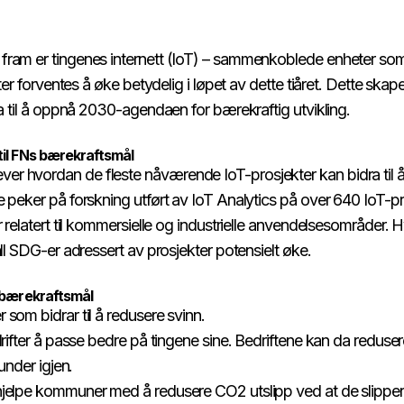
fram er tingenes internett (IoT) – sammenkoblede enheter s
ter forventes å øke betydelig i løpet av dette tiåret. Dette skaper
‍‍‌‌‍ ‍‌‍ ‍‌‍‍​‌‍ ‌‍ ​‌‍‌​​‍‌‌​ ‌‌‌​​‍‌‌ ‌‍‍ ‌‍‌‌‌ ‍‌​‍‌‌​ ​ ‌​‌​​‍‌‌​ ​ ‌​‌​​‍‌‌​ ​‍​ ​‍​ ​‌​ ‌‍‌‍‌‍​ ‌‌​ ‍​‌‍​‍​ ​ ​ ​‍​ ​‍​ ​‍​ ‍‌​ ​​​‍‌‌​ ​‍​ ​‍​‍‌‌​ ‌‌‌​‌​​‍ ‍‌‍​ ‌‍‍​‌‍‍‌‌‍ ​‌‍‌​‌ ​‍‌‍‌‌‌‍ ‍​‍‌‌​ ‌‌‌​​‍‌‌ ‌‍‍ ‌‍‌‌‌ ‍‌​‍‌‌​ ​ ‌​‌​​‍‌‌​ ​ ‌​‌​​‍‌‌​ ​‍​ ​‍​ ‌‍​ ‌ ​ ‌‌​ ‌ ​ ​‍​ ​ ‌‍‌‌​ ​​​ ‍‌​ ‍​​ ​ ‌‍‌‌​ ​​​‍‌‌​ ​‍​ ​‍​‍‌‌​ ‌‌‌​‌​​‍ ‍‌ ‌​‌‍‌‌‌ ‍​‌ ‌​​ ‌‍​‍‌‍​‌‌ ​ ‌‍‌‌‌‌‌‌‌ ​‍‌‍ ​​ ‌​‍‌‌​ ​‍‌​‌‍‌ ​ ‌ ‌​‌ ‌‌‌‍‌​‌‍‍‌‌‍ ​‍‌‍‌‍‍‌‌‍‌​​ ‌​ ‍​​ ‌​‌‍‌‌​ ​‌‌‍​‍‌‍‌‍​ ​‌​ ‌‌​‍ ‌​ ​​‌‍​ ​ ‌‌‌‍‌​​‍ ‌​ ‌​​ ‍‌​ ​​​ ​​​‍ ‌‌‍​‌​ ‍​‌‍‌​​ ‍​​‍ ‌​ ​​​ ‌​​ ‌​​ ‌​​ ‌​​ ​ ​ ​‍​ ‌‌‌‍​‍​ ​‌​ ​‍​ ‍‌​‍‌‍‌ ‌​‌ ‍‌‌ ​​‌‍‌‌​ ‌‌‍​‍‌‍ ​‌‍ ‌‍‌ ‌‍‌ ‌‌​​‌‍ ‌ ​ ‌ ‌​‌‍‌‌‌ ​‍​‍‌‍‌ ​​‌‍​‌‌ ‌​‌‍‍​​ ‌‌‍‍‌‌‍ ‍‌‍ ‍‌‍‍​‌‍ ‌‍ ​‌‍‌​​‍‌‌​ ‌‌‌​​‍‌‌ ‌‍‍ ‌‍‌‌‌ ‍‌​‍‌‌​ ​ ‌​‌​​‍‌‌​ ​ ‌​‌​​‍‌‌​ ​‍​ ​‍​ ​‌​ ‌‍‌‍‌‍​ ‌‌​ ‍​‌‍​‍​ ​ ​ ​‍​ ​‍​ ​‍​ ‍‌​ ​​​‍‌‌​ ​‍​ ​‍​‍‌‌​ ‌‌‌​‌​​‍ ‍‌‍​ ‌‍‍​‌‍‍‌‌‍ ​‌‍‌​‌ ​‍‌‍‌‌‌‍ ‍​‍‌‌​ ‌‌‌​​‍‌‌ ‌‍‍ ‌‍‌‌‌ ‍‌​‍‌‌​ ​ ‌​‌​​‍‌‌​ ​ ‌​‌​​‍‌‌​ ​‍​ ​‍​ ‌‍​ ‌ ​ ‌‌​ ‌ ​ ​‍​ ​ ‌‍‌‌​ ​​​ ‍‌​ ‍​​ ​ ‌‍‌‌​ ​​​‍‌‌​ ​‍​ ​‍​‍‌‌​ ‌‌‌​‌​​‍ ‍‌ ‌​‌‍‌‌‌ ‍​‌ ‌​​‍​‍‌ ‌
​‌‍‌ ​ ‌ ‌​‌ ‌‌‌‍‌​‌‍‍‌‌‍ ​‍‌‍‌‍‍‌‌‍‌​​ ‌​ ‍​​ ‌​‌‍‌‌​ ​‌‌‍​‍‌‍‌‍​ ​‌​ ‌‌​‍ ‌​ ​​‌‍​ ​ ‌‌‌‍‌​​‍ ‌​ ‌​​ ‍‌​ ​​​ ​​​‍ ‌‌‍​‌​ ‍​‌‍‌​​ ‍​​‍ ‌​ ​​​ ‌​​ ‌​​ ‌​​ ‌​​ ​ ​ ​‍​ ‌‌‌‍​‍​ ​‌​ ​‍​ ‍‌​‍‌‍‌ ‌​‌ ‍‌‌ ​​‌‍‌‌​ ‌‌‍​‍‌‍ ​‌‍ ‌‍‌ ‌‍‌ ‌‌​​‌‍ ‌ ​ ‌ ‌​‌‍‌‌‌ ​‍​‍‌‍‌ ​​‌‍​‌‌ ‌​‌‍‍​​ ‌‌‍‍‌‌‍ ‍‌‍ ‍‌‍‍​‌‍ ‌‍ ​‌‍‌​​‍‌‌​ ‌‌‌​​‍‌‌ ‌‍‍ ‌‍‌‌‌ ‍‌​‍‌‌​ ​ ‌​‌​​‍‌‌​ ​ ‌​‌​​‍‌‌​ ​‍​ ​‍​ ‌‍​ ​‍​ ‌​​ ​​​ ‌​​ ‌​​ ​​‌‍‌‍‌‍​‍‌‍​‌‌‍‌‍​ ‍​​‍‌‌​ ​‍​ ​‍​‍‌‌​ ‌‌‌​‌​​‍ ‍‌‍​ ‌‍‍​‌‍‍‌‌‍ ​‌‍‌​‌ ​‍‌‍‌‌‌‍ ‍​‍‌‌​ ‌‌‌​​‍‌‌ ‌‍‍ ‌‍‌‌‌ ‍‌​‍‌‌​ ​ ‌​‌​​‍‌‌​ ​ ‌​‌​​‍‌‌​ ​‍​ ​‍​ ‍​​ ​‌‌‍‌‍‌‍​‍​ ‌‍​ ​‍‌‍​ ​ ‌​‌‍​ ‌‍‌‍​ ‍‌​ ‍​​ ​​​‍‌‌​ ​‍​ ​‍​‍‌‌​ ‌‌‌​‌​​‍ ‍‌ ‌​‌‍‌‌‌ ‍​‌ ‌​​‍​‍‌ ‌
r hvordan de fleste nåværende IoT-prosjekter kan bidra til 
e peker på forskning utført av IoT Analytics på over 640 IoT-p
 relatert til kommersielle og industrielle anvendelsesområder. Hv
‌ ‍‌​‍‌‌​ ​ ‌​‌​​‍‌‌​ ​ ‌​‌​​‍‌‌​ ​‍​ ​‍​ ‌​​ ‌‍‌‍​ ‌‍‌​​ ​ ‌‍​‍​ ‍​‌‍​‍‌‍‌‌‌‍‌‌‌‍​ ‌‍‌‌​‍‌‌​ ​‍​ ​‍​‍‌‌​ ‌‌‌​‌​​‍ ‍‌‍​ ‌‍‍​‌‍‍‌‌‍ ​‌‍‌​‌ ​‍‌‍‌‌‌‍ ‍​‍‌‌​ ‌‌‌​​‍‌‌ ‌‍‍ ‌‍‌‌‌ ‍‌​‍‌‌​ ​ ‌​‌​​‍‌‌​ ​ ‌​‌​​‍‌‌​ ​‍​ ​‍​ ‌‍‌‍‌‌​ ‌​​ ‌ ​ ​ ‌‍​‌​ ‌‌‌‍‌​​ ‍‌‌‍​ ​ ​ ‌‍​‍​ ​​​‍‌‌​ ​‍​ ​‍​‍‌‌​ ‌‌‌​‌​​‍ ‍‌ ‌​‌‍‌‌‌ ‍​‌ ‌​​ ‌‍​‍‌‍​‌‌ ​ ‌‍‌‌‌‌‌‌‌ ​‍‌‍ ​​ ‌​‍‌‌​ ​‍‌​‌‍‌ ​ ‌ ‌​‌ ‌‌‌‍‌​‌‍‍‌‌‍ ​‍‌‍‌‍‍‌‌‍‌​​ ‌​ ‍​​ ‌​‌‍‌‌​ ​‌‌‍​‍‌‍‌‍​ ​‌​ ‌‌​‍ ‌​ ​​‌‍​ ​ ‌‌‌‍‌​​‍ ‌​ ‌​​ ‍‌​ ​​​ ​​​‍ ‌‌‍​‌​ ‍​‌‍‌​​ ‍​​‍ ‌​ ​​​ ‌​​ ‌​​ ‌​​ ‌​​ ​ ​ ​‍​ ‌‌‌‍​‍​ ​‌​ ​‍​ ‍‌​‍‌‍‌ ‌​‌ ‍‌‌ ​​‌‍‌‌​ ‌‌‍​‍‌‍ ​‌‍ ‌‍‌ ‌‍‌ ‌‌​​‌‍ ‌ ​ ‌ ‌​‌‍‌‌‌ ​‍​‍‌‍‌ ​​‌‍​‌‌ ‌​‌‍‍​​ ‌‌‍‍‌‌‍ ‍‌‍ ‍‌‍‍​‌‍ ‌‍ ​‌‍‌​​‍‌‌​ ‌‌‌​​‍‌‌ ‌‍‍ ‌‍‌‌‌ ‍‌​‍‌‌​ ​ ‌​‌​​‍‌‌​ ​ ‌​‌​​‍‌‌​ ​‍​ ​‍​ ‌​​ ‌‍‌‍​ ‌‍‌​​ ​ ‌‍​‍​ ‍​‌‍​‍‌‍‌‌‌‍‌‌‌‍​ ‌‍‌‌​‍‌‌​ ​‍​ ​‍​‍‌‌​ ‌‌‌​‌​​‍ ‍‌‍​ ‌‍‍​‌‍‍‌‌‍ ​‌‍‌​‌ ​‍‌‍‌‌‌‍ ‍​‍‌‌​ ‌‌‌​​‍‌‌ ‌‍‍ ‌‍‌‌‌ ‍‌​‍‌‌​ ​ ‌​‌​​‍‌‌​ ​ ‌​‌​​‍‌‌​ ​‍​ ​‍​ ‌‍‌‍‌‌​ ‌​​ ‌ ​ ​ ‌‍​‌​ ‌‌‌‍‌​​ ‍‌‌‍​ ​ ​ ‌‍​‍​ ​​​‍‌‌​ ​‍​ ​‍​‍‌‌​ ‌‌‌​‌​​‍ ‍‌ ‌​‌‍‌‌‌ ‍​‌ ‌​​‍​‍‌ ‌
 ‌​ ​​​ ‌​​ ‌​​ ‌​​ ‌​​ ​ ​ ​‍​ ‌‌‌‍​‍​ ​‌​ ​‍​ ‍‌​‍‌‍‌ ‌​‌ ‍‌‌ ​​‌‍‌‌​ ‌‌‍​‍‌‍ ​‌‍ ‌‍‌ ‌‍‌ ‌‌​​‌‍ ‌ ​ ‌ ‌​‌‍‌‌‌ ​‍​‍‌‍‌ ​​‌‍​‌‌ ‌​‌‍‍​​ ‌‌‍‍‌‌‍ ‍‌‍ ‍‌‍‍​‌‍ ‌‍ ​‌‍‌​​‍‌‌​ ‌‌‌​​‍‌‌ ‌‍‍ ‌‍‌‌‌ ‍‌​‍‌‌​ ​ ‌​‌​​‍‌‌​ ​ ‌​‌​​‍‌‌​ ​‍​ ​‍‌‍​ ​ ‌ ​ ​‌​ ​‌‌‍​ ‌‍​‌​ ​ ‌‍​ ​ ‌​‌‍‌‌​ ‍​‌‍‌‍​‍‌‌​ ​‍​ ​‍​‍‌‌​ ‌‌‌​‌​​‍ ‍‌‍​ ‌‍‍​‌‍‍‌‌‍ ​‌‍‌​‌ ​‍‌‍‌‌‌‍ ‍​‍‌‌​ ‌‌‌​​‍‌‌ ‌‍‍ ‌‍‌‌‌ ‍‌​‍‌‌​ ​ ‌​‌​​‍‌‌​ ​ ‌​‌​​‍‌‌​ ​‍​ ​‍​ ​​​ ​​‌‍‌​​ ​ ‌‍‌‌​ ‌ ‌‍‌​‌‍​‌‌‍‌​​ ‍‌​ ‌​‌‍‌‌​ ​​​‍‌‌​ ​‍​ ​‍​‍‌‌​ ‌‌‌​‌​​‍ ‍‌ ‌​‌‍‌‌‌ ‍​‌ ‌​​‍​‍‌ ‌
‍‌‌​ ​ ‌​‌​​‍‌‌​ ​ ‌​‌​​‍‌‌​ ​‍​ ​‍​ ​‍‌‍​‍​ ​‍‌‍‌‍​ ‍‌​ ​ ‌‍​ ​ ​ ‌‍​‌‌‍​‌​ ​‌‌‍‌​​ ​​​‍‌‌​ ​‍​ ​‍​‍‌‌​ ‌‌‌​‌​​‍ ‍‌ ‌​‌‍‌‌‌ ‍​‌ ‌​​ ‌‍​‍‌‍​‌‌ ​ ‌‍‌‌‌‌‌‌‌ ​‍‌‍ ​​ ‌​‍‌‌​ ​‍‌​‌‍‌ ​ ‌ ‌​‌ ‌‌‌‍‌​‌‍‍‌‌‍ ​‍‌‍‌‍‍‌‌‍‌​​ ‌​ ‍​​ ‌​‌‍‌‌​ ​‌‌‍​‍‌‍‌‍​ ​‌​ ‌‌​‍ ‌​ ​​‌‍​ ​ ‌‌‌‍‌​​‍ ‌​ ‌​​ ‍‌​ ​​​ ​​​‍ ‌‌‍​‌​ ‍​‌‍‌​​ ‍​​‍ ‌​ ​​​ ‌​​ ‌​​ ‌​​ ‌​​ ​ ​ ​‍​ ‌‌‌‍​‍​ ​‌​ ​‍​ ‍‌​‍‌‍‌ ‌​‌ ‍‌‌ ​​‌‍‌‌​ ‌‌‍​‍‌‍ ​‌‍ ‌‍‌ ‌‍‌ ‌‌​​‌‍ ‌ ​ ‌ ‌​‌‍‌‌‌ ​‍​‍‌‍‌ ​​‌‍​‌‌ ‌​‌‍‍​​ ‌‌‍‍‌‌‍ ‍‌‍ ‍‌‍‍​‌‍ ‌‍ ​‌‍‌​​‍‌‌​ ‌‌‌​​‍‌‌ ‌‍‍ ‌‍‌‌‌ ‍‌​‍‌‌​ ​ ‌​‌​​‍‌‌​ ​ ‌​‌​​‍‌‌​ ​‍​ ​‍​ ‍‌‌‍‌‌​ ‌​​ ‍‌‌‍‌‌​ ​ ​ ​‍‌‍‌‍‌‍‌​​ ‌ ​ ‌‍​ ‌ ​‍‌‌​ ​‍​ ​‍​‍‌‌​ ‌‌‌​‌​​‍ ‍‌‍​ ‌‍‍​‌‍‍‌‌‍ ​‌‍‌​‌ ​‍‌‍‌‌‌‍ ‍​‍‌‌​ ‌‌‌​​‍‌‌ ‌‍‍ ‌‍‌‌‌ ‍‌​‍‌‌​ ​ ‌​‌​​‍‌‌​ ​ ‌​‌​​‍‌‌​ ​‍​ ​‍​ ​‍‌‍​‍​ ​‍‌‍‌‍​ ‍‌​ ​ ‌‍​ ​ ​ ‌‍​‌‌‍​‌​ ​‌‌‍‌​​ ​​​‍‌‌​ ​‍​ ​‍​‍‌‌​ ‌‌‌​‌​​‍ ‍‌ ‌​‌‍‌‌‌ ‍​‌ ‌​​‍​‍‌ ‌
rifter å passe bedre på tingene sine. Bedriftene kan da reduser
‍ ‌‍‌ ‌‍‌ ‌‌​​‌‍ ‌ ​ ‌ ‌​‌‍‌‌‌ ​‍​‍‌‍‌ ​​‌‍​‌‌ ‌​‌‍‍​​ ‌‌‍‍‌‌‍ ‍‌‍ ‍‌‍‍​‌‍ ‌‍ ​‌‍‌​​‍‌‌​ ‌‌‌​​‍‌‌ ‌‍‍ ‌‍‌‌‌ ‍‌​‍‌‌​ ​ ‌​‌​​‍‌‌​ ​ ‌​‌​​‍‌‌​ ​‍​ ​‍‌‍‌‍​ ‌ ​ ‌‍​ ‌‍​ ‌​​ ​ ‌‍​‌​ ​‌​ ‌‌‌‍‌‌​ ​‍​ ‌‍​‍‌‌​ ​‍​ ​‍​‍‌‌​ ‌‌‌​‌​​‍ ‍‌‍​ ‌‍‍​‌‍‍‌‌‍ ​‌‍‌​‌ ​‍‌‍‌‌‌‍ ‍​‍‌‌​ ‌‌‌​​‍‌‌ ‌‍‍ ‌‍‌‌‌ ‍‌​‍‌‌​ ​ ‌​‌​​‍‌‌​ ​ ‌​‌​​‍‌‌​ ​‍​ ​‍​ ‌ ‌‍​‍​ ‍​​ ‍​‌‍​ ‌‍‌‍​ ‌‌​ ‌‍​ ‌ ​ ‌‍‌‍‌‌​ ​‍​ ​​​‍‌‌​ ​‍​ ​‍​‍‌‌​ ‌‌‌​‌​​‍ ‍‌ ‌​‌‍‌‌‌ ‍​‌ ‌​​‍​‍‌ ‌
elpe kommuner med å redusere CO2 utslipp ved at de slipper å f