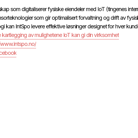
kap som digitaliserer fysiske eiendeler med IoT (tingenes intern
rteknologier som gir optimalisert forvaltning og drift av fysisk
 ​ ​ ​‍​ ‌‌‌‍​‍​ ​‌​ ​‍​ ‍‌​ ‍ ‌ ‌​‌ ‍‌‌ ​​‌‍‌‌​ ‌‌‍​‍‌‍ ​‌‍ ‌‍‌ ‌‍‌ ‌‌​​‌‍ ‌ ​ ‌ ‌​‌‍‌‌‌ ​‍​ ‍ ‌ ​​‌‍​‌‌ ‌​‌‍‍​​ ‌‌‍‍‌‌‍ ‍‌‍ ‍‌‍‍​‌‍ ‌‍ ​‌‍‌​​‍‌‌​ ‌‌‌​​‍‌‌ ‌‍‍ ‌‍‌‌‌ ‍‌​‍‌‌​ ​ ‌​‌​​‍‌‌​ ​ ‌​‌​​‍‌‌​ ​‍​ ​‍​ ‌‍​ ‌​‌‍​ ‌‍​‍​ ‍‌​ ​‍​ ‌‍​ ‍‌‌‍​‌​ ‌​​ ​‍​ ​​​‍‌‌​ ​‍​ ​‍​‍‌‌​ ‌‌‌​‌​​‍ ‍‌‍​ ‌‍‍​‌‍‍‌‌‍ ​‌‍‌​‌ ​‍‌‍‌‌‌‍ ‍​‍‌‌​ ‌‌‌​​‍‌‌ ‌‍‍ ‌‍‌‌‌ ‍‌​‍‌‌​ ​ ‌​‌​​‍‌‌​ ​ ‌​‌​​‍‌‌​ ​‍​ ​‍‌‍‌​​ ‌ ​ ‌‌‌‍‌‍​ ‌‌​ ​‍​ ​ ‌‍​‍‌‍​‌‌‍​ ​ ‌‍​ ‌‌​ ​​​‍‌‌​ ​‍​ ​‍​‍‌‌​ ‌‌‌​‌​​‍ ‍‌ ‌​‌‍‌‌‌ ‍​‌ ‌​​ ‌‍​‍‌‍​‌‌ ​ ‌‍‌‌‌‌‌‌‌ ​‍‌‍ ​​ ‌​‍‌‌​ ​‍‌​‌‍‌ ​ ‌ ‌​‌ ‌‌‌‍‌​‌‍‍‌‌‍ ​‍‌‍‌‍‍‌‌‍‌​​ ‌​ ‍​​ ‌​‌‍‌‌​ ​‌‌‍​‍‌‍‌‍​ ​‌​ ‌‌​‍ ‌​ ​​‌‍​ ​ ‌‌‌‍‌​​‍ ‌​ ‌​​ ‍‌​ ​​​ ​​​‍ ‌‌‍​‌​ ‍​‌‍‌​​ ‍​​‍ ‌​ ​​​ ‌​​ ‌​​ ‌​​ ‌​​ ​ ​ ​‍​ ‌‌‌‍​‍​ ​‌​ ​‍​ ‍‌​‍‌‍‌ ‌​‌ ‍‌‌ ​​‌‍‌‌​ ‌‌‍​‍‌‍ ​‌‍ ‌‍‌ ‌‍‌ ‌‌​​‌‍ ‌ ​ ‌ ‌​‌‍‌‌‌ ​‍​‍‌‍‌ ​​‌‍​‌‌ ‌​‌‍‍​​ ‌‌‍‍‌‌‍ ‍‌‍ ‍‌‍‍​‌‍ ‌‍ ​‌‍‌​​‍‌‌​ ‌‌‌​​‍‌‌ ‌‍‍ ‌‍‌‌‌ ‍‌​‍‌‌​ ​ ‌​‌​​‍‌‌​ ​ ‌​‌​​‍‌‌​ ​‍​ ​‍​ ‌‍​ ‌​‌‍​ ‌‍​‍​ ‍‌​ ​‍​ ‌‍​ ‍‌‌‍​‌​ ‌​​ ​‍​ ​​​‍‌‌​ ​‍​ ​‍​‍‌‌​ ‌‌‌​‌​​‍ ‍‌‍​ ‌‍‍​‌‍‍‌‌‍ ​‌‍‌​‌ ​‍‌‍‌‌‌‍ ‍​‍‌‌​ ‌‌‌​​‍‌
‌ ‌​‌‍‍‌‌‍ ‌‍ ‍​ ‍ ‌‍‍‌‌‍‌​​ ‌​ ‍​​ ‌​‌‍‌‌​ ​‌‌‍​‍‌‍‌‍​ ​‌​ ‌‌​‍ ‌​ ​​‌‍​ ​ ‌‌‌‍‌​​‍ ‌​ ‌​​ ‍‌​ ​​​ ​​​‍ ‌‌‍​‌​ ‍​‌‍‌​​ ‍​​‍ ‌​ ​​​ ‌​​ ‌​​ ‌​​ ‌​​ ​ ​ ​‍​ ‌‌‌‍​‍​ ​‌​ ​‍​ ‍‌​ ‍ ‌ ‌​‌ ‍‌‌ ​​‌‍‌‌​ ‌‌‍​‍‌‍ ​‌‍ ‌‍‌ ‌‍‌ ‌‌​​‌‍ ‌ ​ ‌ ‌​‌‍‌‌‌ ​‍​ ‍ ‌ ​​‌‍​‌‌ ‌​‌‍‍​​ ‌‌‍‍‌‌‍ ‍‌‍ ‍‌‍‍​‌‍ ‌‍ ​‌‍‌​​‍‌‌​ ‌‌‌​​‍‌‌ ‌‍‍ ‌‍‌‌‌ ‍‌​‍‌‌​ ​ ‌​‌​​‍‌‌​ ​ ‌​‌​​‍‌‌​ ​‍​ ​‍‌‍‌​​ ‌‌‌‍​‌​ ‌​‌‍‌​‌‍​‌​ ‍‌​ ‌​‌‍‌‍​ ‌ ​ ​​​ ‌‍​‍‌‌​ ​‍​ ​‍​‍‌‌​ ‌‌‌​‌​​‍ ‍‌‍​ ‌‍‍​‌‍‍‌‌‍ ​‌‍‌​‌ ​‍‌‍‌‌‌‍ ‍​‍‌‌​ ‌‌‌​​‍‌‌ ‌‍‍ ‌‍‌‌‌ ‍‌​‍‌‌​ ​ ‌​‌​​‍‌‌​ ​ ‌​‌​​‍‌‌​ ​‍​ ​‍‌‍​‌‌‍‌‍​ ​‌‌‍‌​​ ‍‌​ ​ ​ ‌‌‌‍‌​‌‍‌​​ ​​‌‍​‍​ ‍‌​ ​‌​‍‌‌​ ​‍​ ​‍​‍‌‌​ ‌‌‌​‌​​‍ ‍‌ ‌​‌‍‌‌‌ ‍​‌ ‌​​ ‌‍​‍‌‍​‌‌ ​ ‌‍‌‌‌‌‌‌‌ ​‍‌‍ ​​ ‌​‍‌‌​ ​‍‌​‌‍‌ ​ ‌ ‌​‌ ‌‌‌‍‌​‌‍‍‌‌‍ ​‍‌‍‌‍‍‌‌‍‌​​ ‌​ ‍​​ ‌​‌‍‌‌​ ​‌‌‍​‍‌‍‌‍​ ​‌​ ‌‌​‍ ‌​ ​​‌‍​ ​ ‌‌‌‍‌​​‍ ‌​ ‌​​ ‍‌​ ​​​ ​​​‍ ‌‌‍​‌​ ‍​‌‍‌​​ ‍​​‍ ‌​ ​​​ ‌​​ ‌​​ ‌​​ ‌​​ ​ ​ ​‍​ ‌‌‌‍​‍​ ​‌​ ​‍​ ‍‌​‍‌‍‌ ‌​‌ ‍‌‌ ​​‌‍‌‌​ ‌‌‍​‍‌‍ ​‌‍ ‌‍‌ ‌‍‌ ‌‌​​‌‍ ‌ ​ ‌ ‌​‌‍‌‌‌ ​‍​‍‌‍‌ ​​‌‍​‌‌ ‌​‌‍‍​​ ‌‌‍‍‌‌‍ ‍‌‍ ‍‌‍‍​‌‍ ‌‍ ​‌‍‌​​‍‌‌​ ‌‌‌​​‍‌‌ ‌‍‍ ‌‍‌‌‌ ‍‌​‍‌‌​ ​ ‌​‌​​‍‌‌​ ​ ‌​‌​​‍‌‌​ ​‍​ ​‍‌‍‌​​ ‌‌‌‍​‌​ ‌​‌‍‌​‌‍​‌​ ‍‌​ ‌​‌‍‌‍​ ‌ ​ ​​​ ‌‍​‍‌‌​ ​‍​ ​‍​‍‌‌​ ‌‌‌​‌​​‍ ‍‌‍​ ‌‍‍​‌‍‍‌‌‍ ​‌‍‌​‌ ​‍‌‍‌‌‌‍ ‍​‍‌‌​ ‌‌‌​​‍‌‌ ‌‍‍ ‌‍‌‌‌ ‍‌​‍‌‌​ ​ ‌​‌​​‍‌‌​ ​ ‌​‌​​‍‌‌​ ​‍​ ​‍‌‍​‌‌‍‌‍​ ​‌‌‍‌​​ ‍‌​ ​ ​ ‌‌‌‍‌​‌‍‌​​ ​​‌‍​‍​ ‍‌​ ​‌​‍‌‌​ ​‍​ ​‍​‍‌‌​ ‌‌‌​‌​​‍ ‍‌ ‌​‌‍‌‌‌ ‍​‌ ‌​​‍​‍‌ ‌
//www.intspo.no/
‌‌‍​‍‌‍ ​‌‍ ‌‍‌ ‌‍‌ ‌‌​​‌‍ ‌ ​ ‌ ‌​‌‍‌‌‌ ​‍​ ‍ ‌ ​​‌‍​‌‌ ‌​‌‍‍​​ ‌‌‍‍‌‌‍ ‍‌‍ ‍‌‍‍​‌‍ ‌‍ ​‌‍‌​​‍‌‌​ ‌‌‌​​‍‌‌ ‌‍‍ ‌‍‌‌‌ ‍‌​‍‌‌​ ​ ‌​‌​​‍‌‌​ ​ ‌​‌​​‍‌‌​ ​‍​ ​‍​ ​‍​ ‍‌​ ‍‌​ ​‍​ ‍‌​ ​‌‌‍‌​‌‍‌‍​ ‍​​ ‌ ‌‍‌‌‌‍​‌​‍‌‌​ ​‍​ ​‍​‍‌‌​ ‌‌‌​‌​​‍ ‍‌‍​ ‌‍‍​‌‍‍‌‌‍ ​‌‍‌​‌ ​‍‌‍‌‌‌‍ ‍​‍‌‌​ ‌‌‌​​‍‌‌ ‌‍‍ ‌‍‌‌‌ ‍‌​‍‌‌​ ​ ‌​‌​​‍‌‌​ ​ ‌​‌​​‍‌‌​ ​‍​ ​‍​ ‌‌‌‍‌‍‌‍​‌​ ‌‍‌‍​ ​ ​​​ ​‌‌‍‌​‌‍​‍‌‍‌‍​ ‌‌​ ​​​ ​ ​‍‌‌​ ​‍​ ​‍​‍‌‌​ ‌‌‌​‌​​‍ ‍‌ ‌​‌‍‌‌‌ ‍​‌ ‌​​ ‌‍​‍‌‍​‌‌ ​ ‌‍‌‌‌‌‌‌‌ ​‍‌‍ ​​ ‌​‍‌‌​ ​‍‌​‌‍‌ ​ ‌ ‌​‌ ‌‌‌‍‌​‌‍‍‌‌‍ ​‍‌‍‌‍‍‌‌‍‌​​ ‌​ ‍​​ ‌​‌‍‌‌​ ​‌‌‍​‍‌‍‌‍​ ​‌​ ‌‌​‍ ‌​ ​​‌‍​ ​ ‌‌‌‍‌​​‍ ‌​ ‌​​ ‍‌​ ​​​ ​​​‍ ‌‌‍​‌​ ‍​‌‍‌​​ ‍​​‍ ‌​ ​​​ ‌​​ ‌​​ ‌​​ ‌​​ ​ ​ ​‍​ ‌‌‌‍​‍​ ​‌​ ​‍​ ‍‌​‍‌‍‌ ‌​‌ ‍‌‌ ​​‌‍‌‌​ ‌‌‍​‍‌‍ ​‌‍ ‌‍‌ ‌‍‌ ‌‌​​‌‍ ‌ ​ ‌ ‌​‌‍‌‌‌ ​‍​‍‌‍‌ ​​‌‍​‌‌ ‌​‌‍‍​​ ‌‌‍‍‌‌‍ ‍‌‍ ‍‌‍‍​‌‍ ‌‍ ​‌‍‌​​‍‌‌​ ‌‌‌​​‍‌‌ ‌‍‍ ‌‍‌‌‌ ‍‌​‍‌‌​ ​ ‌​‌​​‍‌‌​ ​ ‌​‌​​‍‌‌​ ​‍​ ​‍​ ​‍​ ‍‌​ ‍‌​ ​‍​ ‍‌​ ​‌‌‍‌​‌‍‌‍​ ‍​​ ‌ ‌‍‌‌‌‍​‌​‍‌‌​ ​‍​ ​‍​‍‌‌​ ‌‌‌​‌​​‍ ‍‌‍​ ‌‍‍​‌‍‍‌‌‍ ​‌‍‌​‌ ​‍‌‍‌‌‌‍ ‍​‍‌‌​ ‌‌‌​​‍‌‌ ‌‍‍ ‌‍‌‌‌ ‍‌​‍‌‌​ ​ ‌​‌​​‍‌‌​ ​ ‌​‌​​‍‌‌​ ​‍​ ​‍​ ‌‌‌‍‌‍‌‍​‌​ ‌‍‌‍​ ​ ​​​ ​‌‌‍‌​‌‍​‍‌‍‌‍​ ‌‌​ ​​​ ​ ​‍‌‌​ ​‍​ ​‍​‍‌‌​ ‌‌‌​‌​​‍ ‍‌ ‌​‌‍‌‌‌ ‍​‌ ‌​​‍​‍‌ ‌