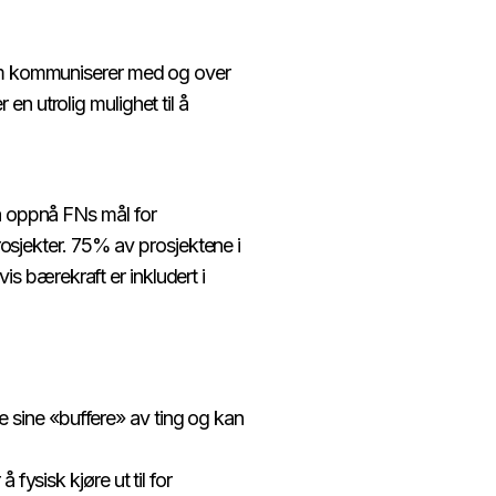
om kommuniserer med og over
 en utrolig mulighet til å
å oppnå FNs mål for
rosjekter. 75% av prosjektene i
is bærekraft er inkludert i
e sine «buffere» av ting og kan
ysisk kjøre ut til for