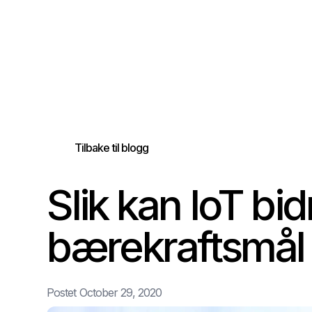
Tilbake til blogg
Slik kan IoT bid
bærekraftsmål​​​​‌ ‍ ​‍​‍‌‍ ‌ ​‍‌‍‍‌‌‍‌ ‌‍‍‌‌‍ ‍​‍​‍​ ‍‍​‍​‍‌ ​ ‌‍​‌‌‍ ‍‌‍‍‌‌ ‌​‌ ‍‌​‍ ‍‌‍‍‌‌‍ ​‍​‍​‍ ​​‍​‍‌‍‍​‌ ​‍‌‍‌‌‌‍‌‍​‍​‍​ ‍‍​‍​‍​‍ ‌ ​ ‌ ‌​‌ ‌‌‌‍‌​‌‍‍‌‌‍ ​‍ ‌‍‍‌‌‍ ‍‌ ‌​‌‍‌‌‌‍ ‍‌ ‌​​‍ ‌‍‌‌‌‍‌​‌‍‍‌‌ ‌​​‍ ‌‍ ‌‌‍ ‌‍‌​‌‍‌‌​ ‌‌ ​​‌ ​‍‌‍‌‌‌ ​ ‌‍‌‌‌‍ ‍‌ ‌​‌‍​‌‌ ‌​‌‍‍‌‌‍ ‌‍ ‍​ ‍ ‌‍‍‌‌‍‌​​ ‌​ ‍​​ ‌​‌‍‌‌​ ​‌‌‍​‍‌‍‌‍​ ​‌​ ‌‌​‍ ‌​ ​​‌‍​ ​ ‌‌‌‍‌​​‍ ‌​ ‌​​ ‍‌​ ​​​ ​​​‍ ‌‌‍​‌​ ‍​‌‍‌​​ ‍​​‍ ‌​ ​​​ ‌​​ ‌​​ ‌​​ ‌​​ ​ ​ ​‍​ ‌‌‌‍​‍​ ​‌​ ​‍​ ‍‌​ ‍ ‌ ‌​‌ ‍‌‌ ​​‌‍‌‌​ ‌‌‍​‍‌‍ ​‌‍ ‌‍‌ ‌‍‌ ‌‌​​‌‍ ‌ ​ ‌ ‌​‌‍‌‌‌ ​‍​ ‍ ‌ ​​‌‍​‌‌ ‌​‌‍‍​​ ‌‌ ‌​‌‍‍‌‌ ‌​‌ ‌​‌‍‌‌‌‍ ​​ ‌‍​‍‌‍​‌‌ ​ ‌‍‌‌‌‌‌‌‌ ​‍‌‍ ​​ ‌​‍‌‌​ ​‍‌​‌‍‌ ​ ‌ ‌​‌ ‌‌‌‍‌​‌‍‍‌‌‍ ​‍‌‍‌‍‍‌‌‍‌​​ ‌​ ‍​​ ‌​‌‍‌‌​ ​‌‌‍​‍‌‍‌‍​ ​‌​ ‌‌​‍ ‌​ ​​‌‍​ ​ ‌‌‌‍‌​​‍ ‌​ ‌​​ ‍‌​ ​​​ ​​​‍ ‌‌‍​‌​ ‍​‌‍‌​​ ‍​​‍ ‌​ ​​​ ‌​​ ‌​​ ‌​​ ‌​​ ​ ​ ​‍​ ‌‌‌‍​‍​ ​‌​ ​‍​ ‍‌​‍‌‍‌ ‌​‌ ‍‌‌ ​​‌‍‌‌​ ‌‌‍​‍‌‍ ​‌‍ ‌‍‌ ‌‍‌ ‌‌​​‌‍ ‌ ​ ‌ ‌​‌‍‌‌‌ ​‍​‍‌‍‌ ​​‌‍​‌‌ ‌​‌‍‍​​ ‌‌ ‌​‌‍‍‌‌ ‌​‌ ‌​‌‍‌‌‌‍ ​​‍​‍‌ ‌
Postet
October 29, 2020