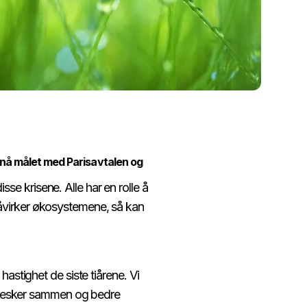
 nå målet med Parisavtalen og
sse krisene. Alle har en rolle å
 påvirker økosystemene, så kan
 hastighet de siste tiårene. Vi
ennesker sammen og bedre