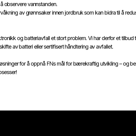
​ ​‍​ ​​​‍‌‌​ ​‍​ ​‍​‍‌‌​ ‌‌‌​‌​​‍ ‍‌ ‌​‌‍‌‌‌ ‍​‌ ‌​​ ‌‍​‍‌‍​‌‌ ​ ‌‍‌‌‌‌‌‌‌ ​‍‌‍ ​​ ‌​‍‌‌​ ​‍‌​‌‍‌ ​ ‌ ‌​‌ ‌‌‌‍‌​‌‍‍‌‌‍ ​‍‌‍‌‍‍‌‌‍‌​​ ‌​ ‍​​ ‌​‌‍‌‌​ ​‌‌‍​‍‌‍‌‍​ ​‌​ ‌‌​‍ ‌​ ​​‌‍​ ​ ‌‌‌‍‌​​‍ ‌​ ‌​​ ‍‌​ ​​​ ​​​‍ ‌‌‍​‌​ ‍​‌‍‌​​ ‍​​‍ ‌​ ​​​ ‌​​ ‌​​ ‌​​ ‌​​ ​ ​ ​‍​ ‌‌‌‍​‍​ ​‌​ ​‍​ ‍‌​‍‌‍‌ ‌​‌ ‍‌‌ ​​‌‍‌‌​ ‌‌‍​‍‌‍ ​‌‍ ‌‍‌ ‌‍‌ ‌‌​​‌‍ ‌ ​ ‌ ‌​‌‍‌‌‌ ​‍​‍‌‍‌ ​​‌‍​‌‌ ‌​‌‍‍​​ ‌‌‍‍‌‌‍ ‍‌‍ ‍‌‍‍​‌‍ ‌‍ ​‌‍‌​​‍‌‌​ ‌‌‌​​‍‌‌ ‌‍‍ ‌‍‌‌‌ ‍‌​‍‌‌​ ​ ‌​‌​​‍‌‌​ ​ ‌​‌​​‍‌‌​ ​‍​ ​‍​ ​‌‌‍‌‌​ ‌‍​ ​​​ ‍​‌‍​ ‌‍​ ‌‍‌​​ ‌​​ ​ ‌‍​‍‌‍​‍​‍‌‌​ ​‍​ ​‍​‍‌‌​ ‌‌‌​‌​​‍ ‍‌‍​ ‌‍‍​‌‍‍‌‌‍ ​‌‍‌​‌ ​‍‌‍‌‌‌‍ ‍​‍‌‌​ ‌‌‌​​‍‌‌ ‌‍‍ ‌‍‌‌‌ ‍‌​‍‌‌​ ​ ‌​‌​​‍‌‌​ ​ ‌​‌​​‍‌‌​ ​‍​ ​‍‌‍​ ​ ‍​‌‍​‍​ ‍​​ ​​​ ​‍​ ‍‌‌‍​‌​ ‌‌​ ‌‌​ ​‌​ ​‍​ ​​​‍‌‌​ ​‍​ ​‍​‍‌‌​ ‌‌‌​‌​​‍ ‍‌ ‌​‌‍‌‌‌ ‍​‌ ‌​​‍​‍‌ ‌
ervåkning av grønnsaker innen jordbruk som kan bidra til å re
nikk og batteriavfall et stort problem. Vi har derfor et tilbud 
‍‍​‌‍ ‌‍ ​‌‍‌​​‍‌‌​ ‌‌‌​​‍‌‌ ‌‍‍ ‌‍‌‌‌ ‍‌​‍‌‌​ ​ ‌​‌​​‍‌‌​ ​ ‌​‌​​‍‌‌​ ​‍​ ​‍​ ‌​​ ‍‌​ ​‍​ ‍‌​ ‌​‌‍​‌​ ‌ ​ ​​​ ‌‌​ ​ ‌‍​‌​ ​ ​‍‌‌​ ​‍​ ​‍​‍‌‌​ ‌‌‌​‌​​‍ ‍‌‍​ ‌‍‍​‌‍‍‌‌‍ ​‌‍‌​‌ ​‍‌‍‌‌‌‍ ‍​‍‌‌​ ‌‌‌​​‍‌‌ ‌‍‍ ‌‍‌‌‌ ‍‌​‍‌‌​ ​ ‌​‌​​‍‌‌​ ​ ‌​‌​​‍‌‌​ ​‍​ ​‍​ ​‍​ ​ ​ ‌‍​ ‌ ​ ‌ ​ ‌ ​ ‌​‌‍​‍‌‍​‍‌‍‌​‌‍​‍​ ‌ ​ ​​​‍‌‌​ ​‍​ ​‍​‍‌‌​ ‌‌‌​‌​​‍ ‍‌ ‌​‌‍‌‌‌ ‍​‌ ‌​​ ‌‍​‍‌‍​‌‌ ​ ‌‍‌‌‌‌‌‌‌ ​‍‌‍ ​​ ‌​‍‌‌​ ​‍‌​‌‍‌ ​ ‌ ‌​‌ ‌‌‌‍‌​‌‍‍‌‌‍ ​‍‌‍‌‍‍‌‌‍‌​​ ‌​ ‍​​ ‌​‌‍‌‌​ ​‌‌‍​‍‌‍‌‍​ ​‌​ ‌‌​‍ ‌​ ​​‌‍​ ​ ‌‌‌‍‌​​‍ ‌​ ‌​​ ‍‌​ ​​​ ​​​‍ ‌‌‍​‌​ ‍​‌‍‌​​ ‍​​‍ ‌​ ​​​ ‌​​ ‌​​ ‌​​ ‌​​ ​ ​ ​‍​ ‌‌‌‍​‍​ ​‌​ ​‍​ ‍‌​‍‌‍‌ ‌​‌ ‍‌‌ ​​‌‍‌‌​ ‌‌‍​‍‌‍ ​‌‍ ‌‍‌ ‌‍‌ ‌‌​​‌‍ ‌ ​ ‌ ‌​‌‍‌‌‌ ​‍​‍‌‍‌ ​​‌‍​‌‌ ‌​‌‍‍​​ ‌‌‍‍‌‌‍ ‍‌‍ ‍‌‍‍​‌‍ ‌‍ ​‌‍‌​​‍‌‌​ ‌‌‌​​‍‌‌ ‌‍‍ ‌‍‌‌‌ ‍‌​‍‌‌​ ​ ‌​‌​​‍‌‌​ ​ ‌​‌​​‍‌‌​ ​‍​ ​‍​ ‌​​ ‍‌​ ​‍​ ‍‌​ ‌​‌‍​‌​ ‌ ​ ​​​ ‌‌​ ​ ‌‍​‌​ ​ ​‍‌‌​ ​‍​ ​‍​‍‌‌​ ‌‌‌​‌​​‍ ‍‌‍​ ‌‍‍​‌‍‍‌‌‍ ​‌‍‌​‌ ​‍‌‍‌‌‌‍ ‍​‍‌‌​ ‌‌‌​​‍‌‌ ‌‍‍ ‌‍‌‌‌ ‍‌​‍‌‌​ ​ ‌​‌​​‍‌‌​ ​ ‌​‌​​‍‌‌​ ​‍​ ​‍​ ​‍​ ​ ​ ‌‍​ ‌ ​ ‌ ​ ‌ ​ ‌​‌‍​‍‌‍​‍‌‍‌​‌‍​‍​ ‌ ​ ​​​‍‌‌​ ​‍​ ​‍​‍‌‌​ ‌‌‌​‌​​‍ ‍‌ ‌​‌‍‌‌‌ ‍​‌ ‌​​‍​‍‌ ‌
 løsninger for å oppnå FNs mål for bærekraftig utvikling – og bevi
‍‌‌‌ ‍‌​‍‌‌​ ​ ‌​‌​​‍‌‌​ ​ ‌​‌​​‍‌‌​ ​‍​ ​‍​ ‌ ‌‍​‌​ ​‌​ ​‌​ ‍‌‌‍​‌‌‍‌‍​ ‌‌​ ​ ​ ​ ​ ‍​‌‍‌‌​‍‌‌​ ​‍​ ​‍​‍‌‌​ ‌‌‌​‌​​‍ ‍‌‍​ ‌‍‍​‌‍‍‌‌‍ ​‌‍‌​‌ ​‍‌‍‌‌‌‍ ‍​‍‌‌​ ‌‌‌​​‍‌‌ ‌‍‍ ‌‍‌‌‌ ‍‌​‍‌‌​ ​ ‌​‌​​‍‌‌​ ​ ‌​‌​​‍‌‌​ ​‍​ ​‍​ ‌​‌‍‌‍‌‍‌​‌‍‌​‌‍​‍‌‍‌‌​ ‌ ​ ‍​​ ​‌​ ‌​​ ​ ​ ​‍​ ​​​‍‌‌​ ​‍​ ​‍​‍‌‌​ ‌‌‌​‌​​‍ ‍‌ ‌​‌‍‌‌‌ ‍​‌ ‌​​‍​‍‌ ‌