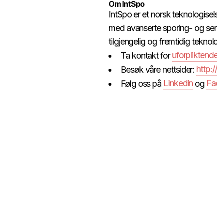
Om IntSpo​​​​‌ ‍ ​‍​‍‌‍ ‌ ​‍‌‍‍‌‌‍‌ ‌‍‍‌‌‍ ‍​‍​‍​ ‍‍​‍​‍‌ ​ ‌‍​‌‌‍ ‍‌‍‍‌‌ ‌​‌ ‍‌​‍ ‍‌‍‍‌‌‍ ​‍​‍​‍ ​​‍​‍‌‍‍​‌ ​‍‌‍‌‌‌‍‌‍​‍​‍​ ‍‍​‍​‍​‍ ‌ ​ ‌ ‌​‌ ‌‌‌‍‌​‌‍‍‌‌‍ ​‍ ‌‍‍‌‌‍ ‍‌ ‌​‌‍‌‌‌‍ ‍‌ ‌​​‍ ‌‍‌‌‌‍‌​‌‍‍‌‌ ‌​​‍ ‌‍ ‌‌‍ ‌‍‌​‌‍‌‌​ ‌‌ ​​‌ ​‍‌‍‌‌‌ ​ ‌‍‌‌‌‍ ‍‌ ‌​‌‍​‌‌ ‌​‌‍‍‌‌‍ ‌‍ ‍​ ‍ ‌‍‍‌‌‍‌​​ ‌​ ‍​​ ‌​‌‍‌‌​ ​‌‌‍​‍‌‍‌‍​ ​‌​ ‌‌​‍ ‌​ ​​‌‍​ ​ ‌‌‌‍‌​​‍ ‌​ ‌​​ ‍‌​ ​​​ ​​​‍ ‌‌‍​‌​ ‍​‌‍‌​​ ‍​​‍ ‌​ ​​​ ‌​​ ‌​​ ‌​​ ‌​​ ​ ​ ​‍​ ‌‌‌‍​‍​ ​‌​ ​‍​ ‍‌​ ‍ ‌ ‌​‌ ‍‌‌ ​​‌‍‌‌​ ‌‌‍​‍‌‍ ​‌‍ ‌‍‌ ‌‍‌ ‌‌​​‌‍ ‌ ​ ‌ ‌​‌‍‌‌‌ ​‍​ ‍ ‌ ​​‌‍​‌‌ ‌​‌‍‍​​ ‌‌‍‍‌‌‍ ‍‌‍ ‍‌‍‍​‌‍ ‌‍ ​‌‍‌​​‍‌‌​ ‌‌‌​​‍‌‌ ‌‍‍ ‌‍‌‌‌ ‍‌​‍‌‌​ ​ ‌​‌​​‍‌‌​ ​ ‌​‌​​‍‌‌​ ​‍​ ​‍​ ​ ​ ​​‌‍‌​​ ‌‌‌‍‌​‌‍‌‌‌‍​‍‌‍​‍​ ‍‌​ ​‌‌‍‌‌​ ​​​‍‌‌​ ​‍​ ​‍​‍‌‌​ ‌‌‌​‌​​‍ ‍‌‍​ ‌‍‍​‌‍‍‌‌‍ ​‌‍‌​‌ ​‍‌‍‌‌‌‍ ‍​‍‌‌​ ‌‌‌​​‍‌‌ ‌‍‍ ‌‍‌‌‌ ‍‌​‍‌‌​ ​ ‌​‌​​‍‌‌​ ​ ‌​‌​​‍‌‌​ ​‍​ ​‍​ ‌ ​ ​‌​ ‌​‌‍‌​‌‍​ ​ ‌‍‌‍​ ‌‍​ ​ ​‍‌‍​‍‌‍‌‌​ ​‍​ ​​​‍‌‌​ ​‍​ ​‍​‍‌‌​ ‌‌‌​‌​​‍ ‍‌ ‌​‌‍‌‌‌ ‍​‌ ‌​​ ‌‍​‍‌‍​‌‌ ​ ‌‍‌‌‌‌‌‌‌ ​‍‌‍ ​​ ‌​‍‌‌​ ​‍‌​‌‍‌ ​ ‌ ‌​‌ ‌‌‌‍‌​‌‍‍‌‌‍ ​‍‌‍‌‍‍‌‌‍‌​​ ‌​ ‍​​ ‌​‌‍‌‌​ ​‌‌‍​‍‌‍‌‍​ ​‌​ ‌‌​‍ ‌​ ​​‌‍​ ​ ‌‌‌‍‌​​‍ ‌​ ‌​​ ‍‌​ ​​​ ​​​‍ ‌‌‍​‌​ ‍​‌‍‌​​ ‍​​‍ ‌​ ​​​ ‌​​ ‌​​ ‌​​ ‌​​ ​ ​ ​‍​ ‌‌‌‍​‍​ ​‌​ ​‍​ ‍‌​‍‌‍‌ ‌​‌ ‍‌‌ ​​‌‍‌‌​ ‌‌‍​‍‌‍ ​‌‍ ‌‍‌ ‌‍‌ ‌‌​​‌‍ ‌ ​ ‌ ‌​‌‍‌‌‌ ​‍​‍‌‍‌ ​​‌‍​‌‌ ‌​‌‍‍​​ ‌‌‍‍‌‌‍ ‍‌‍ ‍‌‍‍​‌‍ ‌‍ ​‌‍‌​​‍‌‌​ ‌‌‌​​‍‌‌ ‌‍‍ ‌‍‌‌‌ ‍‌​‍‌‌​ ​ ‌​‌​​‍‌‌​ ​ ‌​‌​​‍‌‌​ ​‍​ ​‍​ ​ ​ ​​‌‍‌​​ ‌‌‌‍‌​‌‍‌‌‌‍​‍‌‍​‍​ ‍‌​ ​‌‌‍‌‌​ ​​​‍‌‌​ ​‍​ ​‍​‍‌‌​ ‌‌‌​‌​​‍ ‍‌‍​ ‌‍‍​‌‍‍‌‌‍ ​‌‍‌​‌ ​‍‌‍‌‌‌‍ ‍​‍‌‌​ ‌‌‌​​‍‌‌ ‌‍‍ ‌‍‌‌‌ ‍‌​‍‌‌​ ​ ‌​‌​​‍‌‌​ ​ ‌​‌​​‍‌‌​ ​‍​ ​‍​ ‌ ​ ​‌​ ‌​‌‍‌​‌‍​ ​ ‌‍‌‍​ ‌‍​ ​ ​‍‌‍​‍‌‍‌‌​ ​‍​ ​​​‍‌‌​ ​‍​ ​‍​‍‌‌​ ‌‌‌​‌​​‍ ‍‌ ‌​‌‍‌‌‌ ‍​‌ ‌​​‍​‍‌ ‌
IntSpo er et norsk teknologisels
med avanserte sporing- og senso
tilgjengelig og fremtidig teknologi kan IntSpo levere effektive løsninger designet for hver kundes behov.​​​​‌ ‍ ​‍​‍‌‍ ‌ ​‍‌‍‍‌‌‍‌ ‌‍‍‌‌‍ ‍​‍​‍​ ‍‍​‍​‍‌ ​ ‌‍​‌‌‍ ‍‌‍‍‌‌ ‌​‌ ‍‌​‍ ‍‌‍‍‌‌‍ ​‍​‍​‍ ​​‍​‍‌‍‍​‌ ​‍‌‍‌‌‌‍‌‍​‍​‍​ ‍‍​‍​‍​‍ ‌ ​ ‌ ‌​‌ ‌‌‌‍‌​‌‍‍‌‌‍ ​‍ ‌‍‍‌‌‍ ‍‌ ‌​‌‍‌‌‌‍ ‍‌ ‌​​‍ ‌‍‌‌‌‍‌​‌‍‍‌‌ ‌​​‍ ‌‍ ‌‌‍ ‌‍‌​‌‍‌‌​ ‌‌ ​​‌ ​‍‌‍‌‌‌ ​ ‌‍‌‌‌‍ ‍‌ ‌​‌‍​‌‌ ‌​‌‍‍‌‌‍ ‌‍ ‍​ ‍ ‌‍‍‌‌‍‌​​ ‌​ ‍​​ ‌​‌‍‌‌​ ​‌‌‍​‍‌‍‌‍​ ​‌​ ‌‌​‍ ‌​ ​​‌‍​ ​ ‌‌‌‍‌​​‍ ‌​ ‌​​ ‍‌​ ​​​ ​​​‍ ‌‌‍​‌​ ‍​‌‍‌​​ ‍​​‍ ‌​ ​​​ ‌​​ ‌​​ ‌​​ ‌​​
uforpliktende kartlegging av mulighetene IoT kan gi din virksomhet​​​​‌ ‍ ​‍​‍‌‍ ‌ ​‍‌‍‍‌‌‍‌ ‌‍‍‌‌‍ ‍​‍​‍​ ‍‍​‍​‍‌ ​ ‌‍​‌‌‍ ‍‌‍‍‌‌ ‌​‌ ‍‌​‍ ‍‌‍‍‌‌‍ ​‍​‍​‍ ​​‍​‍‌‍‍​‌ ​‍‌‍‌‌‌‍‌‍​‍​‍​ ‍‍​‍​‍​‍ ‌ ​ ‌ ‌​‌ ‌‌‌‍‌​‌‍‍‌‌‍ ​‍ ‌‍‍‌‌‍ ‍‌ ‌​‌‍‌‌‌‍ ‍‌ ‌​​‍ ‌‍‌‌‌‍‌​‌‍‍‌‌ ‌​​‍ ‌‍ ‌‌‍ ‌‍‌​‌‍‌‌​ ‌‌ ​​‌ ​‍‌‍‌‌‌ ​ ‌‍‌‌‌‍ ‍‌ ‌​‌‍​‌
Ta kontakt for ​​​​‌ ‍ ​‍​‍‌‍ ‌ ​‍‌‍‍‌‌‍‌ ‌‍‍‌‌‍ ‍​‍​‍​ ‍‍​‍​‍‌ ​ ‌‍​‌‌‍ ‍‌‍‍‌‌ ‌​‌ ‍‌​‍ ‍‌‍‍‌‌‍ ​‍​‍​‍ ​​‍​‍‌‍‍​‌ ​‍‌‍‌‌‌‍‌‍​‍​‍​ ‍‍​‍​‍​‍ ‌ ​ ‌ ‌​‌ ‌‌‌‍‌​‌‍‍‌‌‍ ​‍ ‌‍‍‌‌‍ ‍‌ ‌​‌‍‌‌‌‍ ‍‌ ‌​​‍ ‌‍‌‌‌‍‌​‌‍‍‌‌ ‌​​‍ ‌‍ ‌‌‍ ‌‍‌​‌‍‌‌​ ‌‌ ​​‌ ​‍‌‍‌‌‌ ​ ‌‍‌‌‌‍ ‍‌ ‌​‌‍​‌‌ ‌​‌‍‍‌‌‍ ‌‍ ‍​ ‍ ‌‍‍‌‌‍‌​​ ‌​ ‍​​ ‌​‌‍‌‌​ ​‌‌‍​‍‌‍‌‍​ ​‌​ ‌‌​‍ ‌​ ​​‌‍​ ​ ‌‌‌‍‌​​‍ ‌​ ‌​​ ‍‌​ ​​​ ​​​‍ ‌‌‍​‌​ ‍​‌‍‌​​ ‍​​‍ ‌​ ​​​ ‌​​ ‌​​ ‌​​ ‌​​ ​ ​ ​‍​ ‌‌‌‍​‍​ ​‌​ ​‍​ ‍‌​ ‍ ‌ ‌​‌ ‍‌‌ ​​‌‍‌‌​ ‌‌‍​‍‌‍ ​‌‍ ‌‍‌ ‌‍‌ ‌‌​​‌‍ ‌ ​ ‌ ‌​‌‍‌‌‌ ​‍​ ‍ ‌ ​​‌‍​‌‌ ‌​‌‍‍​​ ‌‌‍‍‌‌‍ ‍‌‍ ‍‌‍‍​‌‍ ‌‍ ​‌‍‌​​‍‌‌​ ‌‌‌​​‍‌‌ ‌‍‍ ‌‍‌‌‌ ‍‌​‍‌‌​ ​ ‌​‌​​‍‌‌​ ​ ‌​‌​​‍‌‌​ ​‍​ ​‍‌‍‌​​ ‌‌‌‍​‌​ ‌​‌‍‌​‌‍​‌​ ‍‌​ ‌​‌‍‌‍​ ‌ ​ ​​​ ‌‍​‍‌‌​ ​‍​ ​‍​‍‌‌​ ‌‌‌​‌​​‍ ‍‌‍​ ‌‍‍​‌‍‍‌‌‍ ​‌‍‌​‌ ​‍‌‍‌‌‌‍ ‍​‍‌‌​ ‌‌‌​​‍‌‌ ‌‍‍ ‌‍‌‌‌ ‍‌​‍‌‌​ ​ ‌​‌​​‍‌‌​ ​ ‌​‌​​‍‌‌​ ​‍​ ​‍‌‍​‌‌‍‌‍​ ​‌‌‍‌​​ ‍‌​ ​ ​ ‌‌‌‍‌​‌‍‌​​ ​​‌‍​‍​ ‍‌​ ​​​‍‌‌​ ​‍​ ​‍​‍‌‌​ ‌‌‌​‌​​‍ ‍‌ ‌​‌‍‌‌‌ ‍​‌ ‌​​ ‌‍​‍‌‍​‌‌ ​ ‌‍‌‌‌‌‌‌‌ ​‍‌‍ ​​ ‌​‍‌‌​ ​‍‌​‌‍‌ ​ ‌ ‌​‌ ‌‌‌‍‌​‌‍‍‌‌‍ ​‍‌‍‌‍‍‌‌‍‌​​ ‌​ ‍​​ ‌​‌‍‌‌​ ​‌‌‍​‍‌‍‌‍​ ​‌​ ‌‌​‍ ‌​ ​​‌‍​ ​ ‌‌‌‍‌​​‍ ‌​ ‌​​ ‍‌​ ​​​ ​​​‍ ‌‌‍​‌​ ‍​‌‍‌​​ ‍​​‍ ‌​ ​​​ ‌​​ ‌​​ ‌​​ ‌​​ ​ ​ ​‍​ ‌‌‌‍​‍​ ​‌​ ​‍​ ‍‌​‍‌‍‌ ‌​‌ ‍‌‌ ​​‌‍‌‌​ ‌‌‍​‍‌‍ ​‌‍ ‌‍‌ ‌‍‌ ‌‌​​‌‍ ‌ ​ ‌ ‌​‌‍‌‌‌ ​‍​‍‌‍‌ ​​‌‍​‌‌ ‌​‌‍‍​​ ‌‌‍‍‌‌‍ ‍‌‍ ‍‌‍‍​‌‍ ‌‍ ​‌‍‌​​‍‌‌​ ‌‌‌​​‍‌‌ ‌‍‍ ‌‍‌‌‌ ‍‌​‍‌‌​ ​ ‌​‌​​‍‌‌​ ​ ‌​‌​​‍‌‌​ ​‍​ ​‍‌‍‌​​ ‌‌‌‍​‌​ ‌​‌‍‌​‌‍​‌​ ‍‌​ ‌​‌‍‌‍​ ‌ ​ ​​​ ‌‍​‍‌‌​ ​‍​ ​‍​‍‌‌​ ‌‌‌​‌​​‍ ‍‌‍​ ‌‍‍​‌‍‍‌‌‍ ​‌‍‌​‌ ​‍‌‍‌‌‌‍ ‍​‍‌‌​ ‌‌‌​​‍‌‌ ‌‍‍ ‌‍‌‌‌ ‍‌​‍‌‌​ ​ ‌​‌​​‍‌‌​ ​ ‌​‌​​‍‌‌​ ​‍​ ​‍‌‍​‌‌‍‌‍​ ​‌‌‍‌​​ ‍‌​ ​ ​ ‌‌‌‍‌​‌‍‌​​ ​​‌‍​‍​ ‍‌​ ​​​‍‌‌​ ​‍​ ​‍​‍‌‌​ ‌‌‌​‌​​‍ ‍‌ ‌​‌‍‌‌‌ ‍​‌ ‌​​‍​‍‌ ‌
http:
Besøk våre nettsider: ​​​​‌ ‍ ​‍​‍‌‍ ‌ ​‍‌‍‍‌‌‍‌ ‌‍‍‌‌‍ ‍​‍​‍​ ‍‍​‍​‍‌ ​ ‌‍​‌‌‍ ‍‌‍‍‌‌ ‌​‌ ‍‌​‍ ‍‌‍‍‌‌‍ ​‍​‍​‍ ​​‍​‍‌‍‍​‌ ​‍‌‍‌‌‌‍‌‍​‍​‍​ ‍‍​‍​‍​‍ ‌ ​ ‌ ‌​‌ ‌‌‌‍‌​‌‍‍‌‌‍ ​‍ ‌‍‍‌‌‍ ‍‌ ‌​‌‍‌‌‌‍ ‍‌ ‌​​‍ ‌‍‌‌‌‍‌​‌‍‍‌‌ ‌​​‍ ‌‍ ‌‌‍ ‌‍‌​‌‍‌‌​ ‌‌ ​​‌ ​‍‌‍‌‌‌ ​ ‌‍‌‌‌‍ ‍‌ ‌​‌‍​‌‌ ‌​‌‍‍‌‌‍ ‌‍ ‍​ ‍ ‌‍‍‌‌‍‌​​ ‌​ ‍​​ ‌​‌‍‌‌​ ​‌‌‍​‍‌‍‌‍​ ​‌​ ‌‌​‍ ‌​ ​​‌‍​ ​ ‌‌‌‍‌​​‍ ‌​ ‌​​ ‍‌​ ​​​ ​​​‍ ‌‌‍​‌​ ‍​‌‍‌​​ ‍​​‍ ‌​ ​​​ ‌​​ ‌​​ ‌​​ ‌​​ ​ ​ ​‍​ ‌‌‌‍​‍​ ​‌​ ​‍​ ‍‌​ ‍ ‌ ‌​‌ ‍‌‌ ​​‌‍‌‌​ ‌‌‍​‍‌‍ ​‌‍ ‌‍‌ ‌‍‌ ‌‌​​‌‍ ‌ ​ ‌ ‌​‌‍‌‌‌ ​‍​ ‍ ‌ ​​‌‍​‌‌ ‌​‌‍‍​​ ‌‌‍‍‌‌‍ ‍‌‍ ‍‌‍‍​‌‍ ‌‍ ​‌‍‌​​‍‌‌​ ‌‌‌​​‍‌‌ ‌‍‍ ‌‍‌‌‌ ‍‌​‍‌‌​ ​ ‌​‌​​‍‌‌​ ​ ‌​‌​​‍‌‌​ ​‍​ ​‍​ ​‌‌‍​ ​ ​‍​ ​‍​ ‌‍‌‍​ ‌‍​‌‌‍​ ​ ‌​​ ​​​ ‌‌‌‍‌‍​‍‌‌​ ​‍​ ​‍​‍‌‌​ ‌‌‌​‌​​‍ ‍‌‍​ ‌‍‍​‌‍‍‌‌‍ ​‌‍‌​‌ ​‍‌‍‌‌‌‍ ‍​‍‌‌​ ‌‌‌​​‍‌‌ ‌‍‍ ‌‍‌‌‌ ‍‌​‍‌‌​ ​ ‌​‌​​‍‌‌​ ​ ‌​‌​​‍‌‌​ ​‍​ ​‍‌‍​ ​ ‌​​ ​​​ ‍‌​ ‌‍​ ‌ ​ ‌ ​ ‍​‌‍​‍‌‍‌‌‌‍​‍‌‍​ ​ ​​​‍‌‌​ ​‍​ ​‍​‍‌‌​ ‌‌‌​‌​​‍ ‍‌ ‌​‌‍‌‌‌ ‍​‌ ‌​​ ‌‍​‍‌‍​‌‌ ​ ‌‍‌‌‌‌‌‌‌ ​‍‌‍ ​​ ‌​‍‌‌​ ​‍‌​‌‍‌ ​ ‌ ‌​‌ ‌‌‌‍‌​‌‍‍‌‌‍ ​‍‌‍‌‍‍‌‌‍‌​​ ‌​ ‍​​ ‌​‌‍‌‌​ ​‌‌‍​‍‌‍‌‍​ ​‌​ ‌‌​‍ ‌​ ​​‌‍​ ​ ‌‌‌‍‌​​‍ ‌​ ‌​​ ‍‌​ ​​​ ​​​‍ ‌‌‍​‌​ ‍​‌‍‌​​ ‍​​‍ ‌​ ​​​ ‌​​ ‌​​ ‌​​ ‌​​ ​ ​ ​‍​ ‌‌‌‍​‍​ ​‌​ ​‍​ ‍‌​‍‌‍‌ ‌​‌ ‍‌‌ ​​‌‍‌‌​ ‌‌‍​‍‌‍ ​‌‍ ‌‍‌ ‌‍‌ ‌‌​​‌‍ ‌ ​ ‌ ‌​‌‍‌‌‌ ​‍​‍‌‍‌ ​​‌‍​‌‌ ‌​‌‍‍​​ ‌‌‍‍‌‌‍ ‍‌‍ ‍‌‍‍​‌‍ ‌‍ ​‌‍‌​​‍‌‌​ ‌‌‌​​‍‌‌ ‌‍‍ ‌‍‌‌‌ ‍‌​‍‌‌​ ​ ‌​‌​​‍‌‌​ ​ ‌​‌​​‍‌‌​ ​‍​ ​‍​ ​‌‌‍​ ​ ​‍​ ​‍​ ‌‍‌‍​ ‌‍​‌‌‍​ ​ ‌​​ ​​​ ‌‌‌‍‌‍​‍‌‌​ ​‍​ ​‍​‍‌‌​ ‌‌‌​‌​​‍ ‍‌‍​ ‌‍‍​‌‍‍‌‌‍ ​‌‍‌​‌ ​‍‌‍‌‌‌‍ ‍​‍‌‌​ ‌‌‌​​‍‌‌ ‌‍‍ ‌‍‌‌‌ ‍‌​‍‌‌​ ​ ‌​‌​​‍‌‌​ ​ ‌​‌​​‍‌‌​ ​‍​ ​‍‌‍​ ​ ‌​​ ​​​ ‍‌​ ‌‍​ ‌ ​ ‌ ​ ‍​‌‍​‍‌‍‌‌‌‍​‍‌‍​ ​ ​​​‍‌‌​ ​‍​ ​‍​‍‌‌​ ‌‌‌​‌​​‍ ‍‌ ‌​‌‍‌‌‌ ‍​‌ ‌​​‍​‍‌ ‌
Linkedin​​​​‌ ‍ ​‍​‍‌‍ ‌ ​‍‌‍‍‌‌‍‌ ‌‍‍‌‌‍ ‍​‍​‍​ ‍‍​‍​‍‌ ​ ‌‍​‌‌‍ ‍‌‍‍‌‌ ‌​‌ ‍‌​‍ ‍‌‍‍‌‌‍ ​‍​‍​‍ ​​‍​‍‌‍‍​‌ ​‍‌‍‌‌‌‍‌‍​‍​‍​ ‍‍​‍​‍​‍ ‌ ​ ‌ ‌​‌ ‌‌‌‍‌​‌‍‍‌‌‍ ​‍ ‌‍‍‌‌‍ ‍‌ ‌​‌‍‌‌‌‍ ‍‌ ‌​​‍ ‌‍‌‌‌‍‌​‌‍‍‌‌ ‌​​‍ ‌‍ ‌‌‍ ‌‍‌​‌‍‌‌​ ‌‌ ​​‌ ​‍‌‍‌‌‌ ​ ‌‍‌‌‌‍ ‍‌ ‌​‌‍​‌‌ ‌​‌‍‍‌‌‍ ‌‍ ‍​ ‍ ‌‍‍‌‌‍‌​​ ‌​ ‍​​ ‌​‌‍‌‌​ ​‌‌‍​‍‌‍‌‍​ ​‌​ ‌‌​‍ ‌​ ​​‌‍​ ​ ‌‌‌‍‌​​‍ ‌​ ‌​​ ‍‌​ ​​​ ​​​‍ ‌‌‍​‌​ ‍​‌‍‌​​ ‍​​‍ ‌​ ​​​ ‌​​ ‌​​ ‌​​ ‌​​ ​ ​ ​‍​ ‌‌‌‍​‍​ ​‌​ ​‍​ ‍‌​ ‍ ‌ ‌​‌ ‍‌‌ ​​‌‍‌‌​ ‌‌‍​‍‌‍ ​‌‍ ‌‍‌ ‌‍‌ ‌‌​​‌‍ ‌ ​ ‌ ‌​‌‍‌‌‌ ​‍​ ‍ ‌ ​​‌‍​‌‌ ‌​‌‍‍​​ ‌‌‍‍‌‌‍ ‍‌‍ ‍‌‍‍​‌‍ ‌‍ ​‌‍‌​​‍‌‌​ ‌‌‌​​‍‌‌ ‌‍‍ ‌‍‌‌‌ ‍‌​‍‌‌​ ​ ‌​‌​​‍‌‌​ ​ ‌​‌​​‍‌‌​ ​‍​ ​‍​ ​‍​ ‍‌​ ‍‌​ ​‍​ ‍‌​ ​‌‌‍‌​‌‍‌‍​ ‍​​ ‌ ‌‍‌‌‌‍​‌​‍‌‌​ ​‍​ ​‍​‍‌‌​ ‌‌‌​‌​​‍ ‍‌‍​ ‌‍‍​‌‍‍‌‌‍ ​‌‍‌​‌ ​‍‌‍‌‌‌‍ ‍​‍‌‌​ ‌‌‌​​‍‌‌ ‌‍‍ ‌‍‌‌‌ ‍‌​‍‌‌​ ​ ‌​‌​​‍‌‌​ ​ ‌​‌​​‍‌‌​ ​‍​ ​‍​ ‌‌‌‍‌‍‌‍​‌​ ‌‍‌‍​ ​ ​​​ ​‌‌‍‌​‌‍​‍‌‍‌‍​ ‌‌​ ​​​ ​‌​‍‌‌​ ​‍​ ​‍​‍‌‌​ ‌‌‌​‌​​‍ ‍‌ ‌​‌‍‌‌‌ ‍​‌ ‌​​ ‌‍​‍‌‍​‌‌ ​ ‌‍‌‌‌‌‌‌‌ ​‍‌‍ ​​ ‌​‍‌‌​ ​‍‌​‌‍‌ ​ ‌ ‌​‌ ‌‌‌‍‌​‌‍‍‌‌‍ ​‍‌‍‌‍‍‌‌‍‌​​ ‌​ ‍​​ ‌​‌‍‌‌​ ​‌‌‍​‍‌‍‌‍​ ​‌​ ‌‌​‍ ‌​ ​​‌‍​ ​ ‌‌‌‍‌​​‍ ‌​ ‌​​ ‍‌​ ​​​ ​​​‍ ‌‌‍​‌​ ‍​‌‍‌​​ ‍​​‍ ‌​ ​​​ ‌​​ ‌​​ ‌​​ ‌​​ ​ ​ ​‍​ ‌‌‌‍​‍​ ​‌​ ​‍​ ‍‌​‍‌‍‌ ‌​‌ ‍‌‌ ​​‌‍‌‌​ ‌‌‍​‍‌‍ ​‌‍ ‌‍‌ ‌‍‌ ‌‌​​‌‍ ‌ ​ ‌ ‌​‌‍‌‌‌ ​‍​‍‌‍‌ ​​‌‍​‌‌ ‌​‌‍‍​​ ‌‌‍‍‌‌‍ ‍‌‍ ‍‌‍‍​‌‍ ‌‍ ​‌‍‌​​‍‌‌​ ‌‌‌​​‍‌‌ ‌‍‍ ‌‍‌‌‌ ‍‌​‍‌‌​ ​ ‌​‌​​‍‌‌​ ​ ‌​‌​​‍‌‌​ ​‍​ ​‍​ ​‍​ ‍‌​ ‍‌​ ​‍​ ‍‌​ ​‌‌‍‌​‌‍‌‍​ ‍​​ ‌ ‌‍‌‌‌‍​‌​‍‌‌​ ​‍​ ​‍​‍‌‌​ ‌‌‌​‌​​‍ ‍‌‍​ ‌‍‍​‌‍‍‌‌‍ ​‌‍‌​‌ ​‍‌‍‌‌‌‍ ‍​‍‌‌​ ‌‌‌​​‍‌‌ ‌‍‍ ‌‍‌‌‌ ‍‌​‍‌‌​ ​ ‌​‌​​‍‌‌​ ​ ‌​‌​​‍‌‌​ ​‍​ ​‍​ ‌‌‌‍‌‍‌‍​‌​ ‌‍‌‍​ ​ ​​​ ​‌‌‍‌​‌‍​‍‌‍‌‍​ ‌‌​ ​​​ ​‌​‍‌‌​ ​‍​ ​‍​‍‌‌​ ‌‌‌​‌​​‍ ‍‌ ‌​‌‍‌‌‌ ‍​‌ ‌​​‍​‍‌ ‌
Facebook​​​​‌ ‍ ​‍​‍‌‍ ‌ ​‍‌‍‍‌‌‍‌ ‌‍‍‌‌‍ ‍​‍​‍​ ‍‍​‍​‍‌ ​ ‌‍​‌‌‍ ‍‌‍‍‌‌ ‌​‌ ‍‌​‍ ‍‌‍‍‌‌‍ ​‍​‍​‍ ​​‍​‍‌‍‍​‌ ​‍‌‍‌‌‌‍‌‍​‍​‍​ ‍‍​‍​‍​‍ ‌ ​ ‌ ‌​‌ ‌‌‌‍‌​‌‍‍‌‌‍ ​‍ ‌‍‍‌‌‍ ‍‌ ‌​‌‍‌‌‌‍ ‍‌ ‌​​‍ ‌‍‌‌‌‍‌​‌‍‍‌‌ ‌​​‍ ‌‍ ‌‌‍ ‌‍‌​‌‍‌‌​ ‌‌ ​​‌ ​‍‌‍‌‌‌ ​ ‌‍‌‌‌‍ ‍‌ ‌​‌‍​‌‌ ‌​‌‍‍‌‌‍ ‌‍ ‍​ ‍ ‌‍‍‌‌‍‌​​ ‌​ ‍​​ ‌​‌‍‌‌​ ​‌‌‍​‍‌‍‌‍​ ​‌​ ‌‌​‍ ‌​ ​​‌‍​ ​ ‌‌‌‍‌​​‍ ‌​ ‌​​ ‍‌​ ​​​ ​​​‍ ‌‌‍​‌​ ‍​‌‍‌​​ ‍​​‍ ‌​ ​​​ ‌​​ ‌​​ ‌​​ ‌​​ ​ ​ ​‍​ ‌‌‌‍​‍​ ​‌​ ​‍​ ‍‌​ ‍ ‌ ‌​‌ ‍‌‌ ​​‌‍‌‌​ 
Følg oss på ​​​​‌ ‍ ​‍​‍‌‍ ‌ ​‍‌‍‍‌‌‍‌ ‌‍‍‌‌‍ ‍​‍​‍​ ‍‍​‍​‍‌ ​ ‌‍​‌‌‍ ‍‌‍‍‌‌ ‌​‌ ‍‌​‍ ‍‌‍‍‌‌‍ ​‍​‍​‍ ​​‍​‍‌‍‍​‌ ​‍‌‍‌‌‌‍‌‍​‍​‍​ ‍‍​‍​‍​‍ ‌ ​ ‌ ‌​‌ ‌‌‌‍‌​‌‍‍‌‌‍ ​‍ ‌‍‍‌‌‍ ‍‌ ‌​‌‍‌‌‌‍ ‍‌ ‌​​‍ ‌‍‌‌‌‍‌​‌‍‍‌‌ ‌​​‍ ‌‍ ‌‌‍ ‌‍‌​‌‍‌‌​ ‌‌ ​​‌ ​‍‌‍‌‌‌ ​ ‌‍‌‌‌‍ ‍‌ ‌​‌‍​‌‌ ‌​‌‍‍‌‌‍ ‌‍ ‍​ ‍ ‌‍‍‌‌‍‌​​ ‌​ ‍​​ ‌​‌‍‌‌​ ​‌‌‍​‍‌‍‌‍​ ​‌​ ‌‌​‍ ‌​ ​​‌‍​ ​ ‌‌‌‍‌​​‍ ‌​ ‌​​ ‍‌​ ​​​ ​​​‍ ‌‌‍​‌​ ‍​‌‍‌​​ ‍​​‍ ‌​ ​​​ ‌​​ ‌​​ ‌​​ ‌​​ ​ ​ ​‍​ ‌‌‌‍​‍​ ​‌​ ​‍​ ‍‌​ ‍ ‌ ‌​‌ ‍‌‌ ​​‌‍‌‌​ ‌‌‍​‍‌‍ ​‌‍ ‌‍‌ ‌‍‌ ‌‌​​‌‍ ‌ ​ ‌ ‌​‌‍‌‌‌ ​‍​ ‍ ‌ ​​‌‍​‌‌ ‌​‌‍‍​​ ‌‌‍‍‌‌‍ ‍‌‍ ‍‌‍‍​‌‍ ‌‍ ​‌‍‌​​‍‌‌​ ‌‌‌​​‍‌‌ ‌‍‍ ‌‍‌‌‌ ‍‌​‍‌‌​ ​ ‌​‌​​‍‌‌​ ​ ‌​‌​​‍‌‌​ ​‍​ ​‍​ ​‍​ ‍‌​ ‍‌​ ​‍​ ‍‌​ ​‌‌‍‌​‌‍‌‍​ ‍​​ ‌ ‌‍‌‌‌‍​‌​‍‌‌​ ​‍​ ​‍​‍‌‌​ ‌‌‌​‌​​‍ ‍‌‍​ ‌‍‍​‌‍‍‌‌‍ ​‌‍‌​‌ ​‍‌‍‌‌‌‍ ‍​‍‌‌​ ‌‌‌​​‍‌‌ ‌‍‍ ‌‍‌‌‌ ‍‌​‍‌‌​ ​ ‌​‌​​‍‌‌​ ​ ‌​‌​​‍‌‌​ ​‍​ ​‍​ ‌‌‌‍‌‍‌‍​‌​ ‌‍‌‍​ ​ ​​​ ​‌‌‍‌​‌‍​‍‌‍‌‍​ ‌‌​ ​​​ ​​​‍‌‌​ ​‍​ ​‍​‍‌‌​ ‌‌‌​‌​​‍ ‍‌ ‌​‌‍‌‌‌ ‍​‌ ‌​​ ‌‍​‍‌‍​‌‌ ​ ‌‍‌‌‌‌‌‌‌ ​‍‌‍ ​​ ‌​‍‌‌​ ​‍‌​‌‍‌ ​ ‌ ‌​‌ ‌‌‌‍‌​‌‍‍‌‌‍ ​‍‌‍‌‍‍‌‌‍‌​​ ‌​ ‍​​ ‌​‌‍‌‌​ ​‌‌‍​‍‌‍‌‍​ ​‌​ ‌‌​‍ ‌​ ​​‌‍​ ​ ‌‌‌‍‌​​‍ ‌​ ‌​​ ‍‌​ ​​​ ​​​‍ ‌‌‍​‌​ ‍​‌‍‌​​ ‍​​‍ ‌​ ​​​ ‌​​ ‌​​ ‌​​ ‌​​ ​ ​ ​‍​ ‌‌‌‍​‍​ ​‌​ ​‍​ ‍‌​‍‌‍‌ ‌​‌ ‍‌‌ ​​‌‍‌‌​ ‌‌‍​‍‌‍ ​‌‍ ‌‍‌ ‌‍‌ ‌‌​​‌‍ ‌ ​ ‌ ‌​‌‍‌‌‌ ​‍​‍‌‍‌ ​​‌‍​‌‌ ‌​‌‍‍​​ ‌‌‍‍‌‌‍ ‍‌‍ ‍‌‍‍​‌‍ ‌‍ ​‌‍‌​​‍‌‌​ ‌‌‌​​‍‌‌ ‌‍‍ ‌‍‌‌‌ ‍‌​‍‌‌​ ​ ‌​‌​​‍‌‌​ ​ ‌​‌​​‍‌‌​ ​‍​ ​‍​ ​‍​ ‍‌​ ‍‌​ ​‍​ ‍‌​ ​‌‌‍‌​‌‍‌‍​ ‍​​ ‌ ‌‍‌‌‌‍​‌​‍‌‌​ ​‍​ ​‍​‍‌‌​ ‌‌‌​‌​​‍ ‍‌‍​ ‌‍‍​‌‍‍‌‌‍ ​‌‍‌​‌ ​‍‌‍‌‌‌‍ ‍​‍‌‌​ ‌‌‌​​‍‌‌ ‌‍‍ ‌‍‌‌‌ ‍‌​‍‌‌​ ​ ‌​‌​​‍‌‌​ ​ ‌​‌​​‍‌‌​ ​‍​ ​‍​ ‌‌‌‍‌‍‌‍​‌​ ‌‍‌‍​ ​ ​​​ ​‌‌‍‌​‌‍​‍‌‍‌‍​ ‌‌​ ​​​ ​​​‍‌‌​ ​‍​ ​‍​‍‌‌​ ‌‌‌​‌​​‍ ‍‌ ‌​‌‍‌‌‌ ‍​‌ ‌​​‍​‍‌ ‌
og ​​​​‌ ‍ ​‍​‍‌‍ ‌ ​‍‌‍‍‌‌‍‌ ‌‍‍‌‌‍ ‍​‍​‍​ ‍‍​‍​‍‌ ​ ‌‍​‌‌‍ ‍‌‍‍‌‌ ‌​‌ ‍‌​‍ ‍‌‍‍‌‌‍ ​‍​‍​‍ ​​‍​‍‌‍‍​‌ ​‍‌‍‌‌‌‍‌‍​‍​‍​ ‍‍​‍​‍​‍ ‌ ​ ‌ ‌​‌ ‌‌‌‍‌​‌‍‍‌‌‍ ​‍ ‌‍‍‌‌‍ ‍‌ ‌​‌‍‌‌‌‍ ‍‌ ‌​​‍ ‌‍‌‌‌‍‌​‌‍‍‌‌ ‌​​‍ ‌‍ ‌‌‍ ‌‍‌​‌‍‌‌​ ‌‌ ​​‌ ​‍‌‍‌‌‌ ​ ‌‍‌‌‌‍ ‍‌ ‌​‌‍​‌‌ ‌​‌‍‍‌‌‍ ‌‍ ‍​ ‍ ‌‍‍‌‌‍‌​​ ‌​ ‍​​ ‌​‌‍‌‌​ ​‌‌‍​‍‌‍‌‍​ ​‌​ ‌‌​‍ ‌​ ​​‌‍​ ​ ‌‌‌‍‌​​‍ ‌​ ‌​​ ‍‌​ ​​​ ​​​‍ ‌‌‍​‌​ ‍​‌‍‌​​ ‍​​‍ ‌​ ​​​ ‌​​ ‌​​ ‌​​ ‌​​ ​ ​ ​‍​ ‌‌‌‍​‍​ ​‌​ ​‍​ ‍‌​ ‍ ‌ ‌​‌ ‍‌‌ ​​‌‍‌‌​ ‌‌‍​‍‌‍ ​‌‍ ‌‍‌ ‌‍‌ ‌‌​​‌‍ ‌ ​ ‌ ‌​‌‍‌‌‌ ​‍​ ‍ ‌ ​​‌‍​‌‌ ‌​‌‍‍​​ ‌‌‍‍‌‌‍ ‍‌‍ ‍‌‍‍​‌‍ ‌‍ ​‌‍‌​​‍‌‌​ ‌‌‌​​‍‌‌ ‌‍‍ ‌‍‌‌‌ ‍‌​‍‌‌​ ​ ‌​‌​​‍‌‌​ ​ ‌​‌​​‍‌‌​ ​‍​ ​‍​ ​‍​ ‍‌​ ‍‌​ ​‍​ ‍‌​ ​‌‌‍‌​‌‍‌‍​ ‍​​ ‌ ‌‍‌‌‌‍​‌​‍‌‌​ ​‍​ ​‍​‍‌‌​ ‌‌‌​‌​​‍ ‍‌‍​ ‌‍‍​‌‍‍‌‌‍ ​‌‍‌​‌ ​‍‌‍‌‌‌‍ ‍​‍‌‌​ ‌‌‌​​‍‌‌ ‌‍‍ ‌‍‌‌‌ ‍‌​‍‌‌​ ​ ‌​‌​​‍‌‌​ ​ ‌​‌​​‍‌‌​ ​‍​ ​‍​ ‌‌‌‍‌‍‌‍​‌​ ‌‍‌‍​ ​ ​​​ ​‌‌‍‌​‌‍​‍‌‍‌‍​ ‌‌​ ​​​ ​‍​‍‌‌​ ​‍​ ​‍​‍‌‌​ ‌‌‌​‌​​‍ ‍‌ ‌​‌‍‌‌‌ ‍​‌ ‌​​ ‌‍​‍‌‍​‌‌ ​ ‌‍‌‌‌‌‌‌‌ ​‍‌‍ ​​ ‌​‍‌‌​ ​‍‌​‌‍‌ ​ ‌ ‌​‌ ‌‌‌‍‌​‌‍‍‌‌‍ ​‍‌‍‌‍‍‌‌‍‌​​ ‌​ ‍​​ ‌​‌‍‌‌​ ​‌‌‍​‍‌‍‌‍​ ​‌​ ‌‌​‍ ‌​ ​​‌‍​ ​ ‌‌‌‍‌​​‍ ‌​ ‌​​ ‍‌​ ​​​ ​​​‍ ‌‌‍​‌​ ‍​‌‍‌​​ ‍​​‍ ‌​ ​​​ ‌​​ ‌​​ ‌​​ ‌​​ ​ ​ ​‍​ ‌‌‌‍​‍​ ​‌​ ​‍​ ‍‌​‍‌‍‌ ‌​‌ ‍‌‌ ​​‌‍‌‌​ ‌‌‍​‍‌‍ ​‌‍ ‌‍‌ ‌‍‌ ‌‌​​‌‍ ‌ ​ ‌ ‌​‌‍‌‌‌ ​‍​‍‌‍‌ ​​‌‍​‌‌ ‌​‌‍‍​​ ‌‌‍‍‌‌‍ ‍‌‍ ‍‌‍‍​‌‍ ‌‍ ​‌‍‌​​‍‌‌​ ‌‌‌​​‍‌‌ ‌‍‍ ‌‍‌‌‌ ‍‌​‍‌‌​ ​ ‌​‌​​‍‌‌​ ​ ‌​‌​​‍‌‌​ ​‍​ ​‍​ ​‍​ ‍‌​ ‍‌​ ​‍​ ‍‌​ ​‌‌‍‌​‌‍‌‍​ ‍​​ ‌ ‌‍‌‌‌‍​‌​‍‌‌​ ​‍​ ​‍​‍‌‌​ ‌‌‌​‌​​‍ ‍‌‍​ ‌‍‍​‌‍‍‌‌‍ ​‌‍‌​‌ ​‍‌‍‌‌‌‍ ‍​‍‌‌​ ‌‌‌​​‍‌‌ ‌‍‍ ‌‍‌‌‌ ‍‌​‍‌‌​ ​ ‌​‌​​‍‌‌​ ​ ‌​‌​​‍‌‌​ ​‍​ ​‍​ ‌‌‌‍‌‍‌‍​‌​ ‌‍‌‍​ ​ ​​​ ​‌‌‍‌​‌‍​‍‌‍‌‍​ ‌‌​ ​​​ ​‍​‍‌‌​ ​‍​ ​‍​‍‌‌​ ‌‌‌​‌​​‍ ‍‌ ‌​‌‍‌‌‌ ‍​‌ ‌​​‍​‍‌ ‌