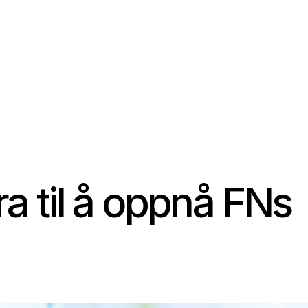
ra til å oppnå FNs