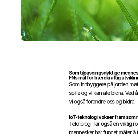
Som tilpasningsdyktige menneske
FNs mål for bærekraftig utvikling (SDG).​​​​‌ ‍ ​‍​‍‌‍ ‌ ​‍‌‍‍‌‌‍‌ ‌‍‍‌‌‍ ‍​‍​‍​ ‍‍​‍​‍‌ ​ ‌‍​‌‌‍ ‍‌‍‍‌‌ ‌​‌ ‍‌​‍ ‍‌‍‍‌‌‍ ​‍​‍​‍ ​​‍​‍‌‍‍​‌ ​‍‌‍‌‌‌‍‌‍​‍​‍​ ‍‍​‍​‍​‍ ‌ ​ ‌ ‌​‌ ‌‌‌‍‌​‌‍‍‌‌‍ ​‍ ‌‍‍‌‌‍ ‍‌ ‌​‌‍‌‌‌‍ ‍‌ ‌​​‍ ‌‍‌‌‌‍‌​‌‍‍‌‌ ‌​​‍ ‌‍ ‌‌‍ ‌‍‌​‌‍‌‌​ ‌‌ ​​‌ ​‍‌‍‌‌‌ ​ ‌‍‌‌‌‍ ‍‌ ‌​‌‍​‌‌ ‌​‌‍‍‌‌‍ ‌‍ ‍​ ‍ ‌‍‍‌‌‍‌​​ ‌​ ‍​​ ‌​‌‍‌‌​ ​‌‌‍​‍‌‍‌‍​ ​‌​ ‌‌​‍ ‌​ ​​‌‍​ ​ ‌‌‌‍‌​​‍ ‌​ ‌​​ ‍‌​ ​​​ ​​​‍ ‌‌‍​‌​ ‍​‌‍‌​​ ‍​​‍ ‌​ ​​​ ‌​​ ‌​​ ‌​​ ‌​​ ​ ​ ​‍​ ‌‌‌‍​‍​ ​‌​ ​‍​ ‍‌​ ‍ ‌ ‌​‌ ‍‌‌ ​​‌‍‌‌​ ‌‌‍​‍‌‍ ​‌‍ ‌‍‌ ‌‍‌ ‌‌​​‌‍ ‌ ​ ‌ ‌​‌‍‌‌‌ ​‍​ ‍ ‌ ​​‌‍​‌‌ ‌​‌‍‍​​ ‌‌‍‍‌‌‍ ‍‌‍ ‍‌‍‍​‌‍ ‌‍ ​‌‍‌​​‍‌‌​ ‌‌‌​​‍‌‌ ‌‍‍ ‌‍‌‌‌ ‍‌​‍‌‌​ ​ ‌​‌​​‍‌‌​ ​ ‌​‌​​‍‌‌​ ​‍​ ​‍​ ‌‍‌‍​ ​ ‌​​ ‌‍​ ​‍‌‍​ ​ ‍‌‌‍‌​​ ​​​ ‍​‌‍​‌‌‍‌‌​‍‌‌​ ​‍​ ​‍​‍‌‌​ ‌‌‌​‌​​‍ ‍‌‍​ ‌‍‍​‌‍‍‌‌‍ ​‌‍‌​‌ ​‍‌‍‌‌‌‍ ‍​‍‌‌​ ‌‌‌​​‍‌‌ ‌‍‍ ‌‍‌‌‌ ‍‌​‍‌‌​ ​ ‌​‌​​‍‌‌​ ​ ‌​‌​​‍‌‌​ ​‍​ ​‍‌‍​‍​ ​ ‌‍‌‍‌‍‌‍‌‍​ ​ ​‍​ ‌‌‌‍‌​‌‍​ ​ ‍‌‌‍​ ​ ​ ​ ​​​‍‌‌​ ​‍​ ​‍​‍‌‌​ ‌‌‌​‌​​‍ ‍‌ ‌​‌‍‌‌‌ ‍​‌ ‌​​ ‌‍​‍‌‍​‌‌ ​ ‌‍‌‌‌‌‌‌‌ ​‍‌‍ ​​ ‌​‍‌‌​ ​‍‌​‌‍‌ ​ ‌ ‌​‌ ‌‌‌‍‌​‌‍‍‌‌‍ ​‍‌‍‌‍‍‌‌‍‌​​ ‌​ ‍​​ ‌​‌‍‌‌​ ​‌‌‍​‍‌‍‌‍​ ​‌​ ‌‌​‍ ‌​ ​​‌‍​ ​ ‌‌‌‍‌​​‍ ‌​ ‌​​ ‍‌​ ​​​ ​​​‍ ‌‌‍​‌​ ‍​‌‍‌​​ ‍​​‍ ‌​ ​​​ ‌​​ ‌​​ ‌​​ ‌​​ ​ ​ ​‍​ ‌‌‌‍​‍​ ​‌​ ​‍​ ‍‌​‍‌‍‌ ‌​‌ ‍‌‌ ​​‌‍‌‌​ ‌‌‍​‍‌‍ ​‌‍ ‌‍‌ ‌‍‌ ‌‌​​‌‍ ‌ ​ ‌ ‌​‌‍‌‌‌ ​‍​‍‌‍‌ ​​‌‍​‌‌ ‌​‌‍‍​​ ‌‌‍‍‌‌‍ ‍‌‍ ‍‌‍‍​‌‍ ‌‍ ​‌‍‌​​‍‌‌​ ‌‌‌​​‍‌‌ ‌‍‍ ‌‍‌‌‌ ‍
Som innbyggere på jorden møter v
spille og vi kan alle bidra. Ve
vi også forandre oss og bidra.​​​​‌ ‍ ​‍​‍‌‍ ‌ ​‍‌‍‍‌‌‍‌ ‌‍‍‌‌‍ ‍​‍​‍​ ‍‍​‍​‍‌ ​ ‌‍​‌‌‍ ‍‌‍‍‌‌ ‌​‌ ‍‌​‍ ‍‌‍‍‌‌‍ ​‍​‍​‍ ​​‍​‍‌‍‍​‌ ​‍‌‍‌‌‌‍‌‍​‍​‍​ ‍‍​‍​‍​‍ ‌ ​ ‌ ‌​‌ ‌‌‌‍‌​‌‍‍‌‌‍ ​‍ ‌‍‍‌‌‍ ‍‌ ‌​‌‍‌‌‌‍ ‍‌ ‌​​‍ ‌‍‌‌‌‍‌​‌‍‍‌‌ ‌​​‍ ‌‍ ‌‌‍ ‌‍‌​‌‍‌‌​ ‌‌ ​​‌ ​‍‌‍‌‌‌ ​ ‌‍‌‌‌‍ ‍‌ ‌​‌‍​‌‌ ‌​‌‍‍‌‌‍ ‌‍ ‍​ ‍ ‌‍‍‌‌‍‌​​ ‌​ ‍​​ ‌​‌‍‌‌​ ​‌‌‍​‍‌‍‌‍​ ​‌​ ‌‌​‍ ‌​ ​​‌‍​ ​ ‌‌‌‍‌​​‍ ‌​ ‌​​ ‍‌​ ​​​ ​​​‍ ‌‌‍​‌​ ‍​‌‍‌​​ ‍​​‍ ‌​ ​​​ ‌​​ ‌​​ ‌​​ ‌​​ ​ ​ ​‍​ ‌‌‌‍​‍​ ​‌​ ​‍​ ‍‌​ ‍ ‌ ‌​‌ ‍‌‌ ​​‌‍‌‌​ ‌‌‍​‍‌‍ ​‌‍ ‌‍‌ ‌‍‌ ‌‌​​‌‍ ‌ ​ ‌ ‌​‌‍‌‌‌ ​‍​ ‍ ‌ ​​‌‍​‌‌ ‌​‌‍‍​​ ‌‌‍‍‌‌‍ ‍‌‍ ‍‌‍‍​‌‍ ‌‍ ​‌‍‌​​‍‌‌​ ‌‌‌​​‍‌‌ ‌‍‍ ‌‍‌‌‌ ‍‌​‍‌‌​ ​ ‌​‌​​‍‌‌​ ​ ‌​‌​​‍‌‌​ ​‍​ ​‍​ ‌‌​ ​​​ ‍​​ ‌​​ ​​​ ‌‌‌‍​‌​ ‌ ​ ‌‍​ ​‌‌‍‌​​ ‍‌​‍‌‌​ ​‍​ ​‍​‍‌‌​ ‌‌‌​‌​​‍ ‍‌‍​ ‌‍‍​‌‍‍‌‌‍ ​‌‍‌​‌ ​‍‌‍‌‌‌‍ ‍​‍‌‌​ ‌‌‌​​‍‌‌ ‌‍‍ ‌‍‌‌‌ ‍‌​‍‌‌​ ​ ‌​‌​​‍‌‌​ ​ ‌​‌​​‍‌‌​ ​‍​ ​‍​ ​‌‌‍​‍‌‍​‌​ ‌​​ ‌‌‌‍‌​​ ​‍‌‍​‌​ ​ ‌‍‌​​ ​‌​ ‍‌​ ​​​‍‌‌​ ​‍​ ​‍​‍‌‌​ ‌‌‌​‌​​‍ ‍‌ ‌​‌‍‌‌‌ ‍​‌ ‌​​ ‌‍​‍‌‍​‌‌ ​ ‌‍‌‌‌‌‌‌‌ ​‍‌‍ ​​ ‌​‍‌‌​ ​‍‌​‌‍‌ ​ ‌ ‌​‌ ‌‌‌‍‌​‌‍‍‌‌‍ ​‍‌‍‌‍‍‌‌‍‌​​ ‌​ ‍​​ ‌​‌‍‌‌​ ​‌‌‍​‍‌‍‌‍​ ​‌​ ‌‌​‍ ‌​ ​​‌‍​ ​ ‌‌‌‍‌​​‍ ‌​ ‌​​ ‍‌​ ​​​ ​​​‍ ‌‌‍​‌​ ‍​‌‍‌​​ ‍​​‍ ‌​ ​​​ ‌​​ ‌​​ ‌​​ ‌​​ ​ ​ ​‍​ ‌‌‌‍​‍​ ​‌​ ​‍​ ‍‌​‍‌‍‌ ‌​‌ ‍‌‌ ​​‌‍‌‌​ ‌‌‍​‍‌‍ ​‌‍ ‌‍‌ ‌‍‌ ‌‌​​‌‍ ‌ ​ ‌ ‌​‌‍‌‌‌ ​‍​‍‌‍‌ ​​‌‍​‌‌ ‌​‌‍‍​​ ‌‌‍‍‌‌‍ ‍‌‍ ‍‌‍‍​‌‍ ‌‍ ​‌‍‌​​‍‌‌​ ‌‌‌​​‍‌‌ ‌‍‍ ‌‍‌‌‌ ‍‌​‍‌‌​ ​ ‌​‌​​‍‌‌​ ​ ‌​‌​​‍‌‌​ ​‍​ ​‍​ ‌‌​ ​​​ ‍​​ ‌​​ ​​​ ‌‌‌‍​‌​ ‌ ​ ‌‍​ ​‌‌‍‌​​ ‍‌​‍‌‌​ ​‍​ ​‍​‍‌‌​ ‌‌‌​‌​​‍ ‍‌‍​ ‌‍‍​‌‍‍‌‌‍ ​‌‍‌​‌ ​‍‌‍‌‌‌‍ ‍​‍‌‌​ ‌‌‌​​‍‌‌ ‌‍‍ ‌‍‌‌‌ ‍‌​‍‌‌​ ​ ‌​‌​​‍‌‌​ ​ ‌​‌​​‍‌‌​ ​‍​ ​‍​ ​‌‌‍​‍‌‍​‌​ ‌​​ ‌‌‌‍‌​​ ​‍‌‍​‌​ ​ ‌‍‌​​ ​‌​ ‍‌​ ​​​‍‌‌​ ​‍​ ​‍​‍‌‌​ ‌‌‌​‌​​‍ ‍‌ ‌​‌‍‌‌‌ ‍​‌ ‌​​‍​‍‌ ‌
IoT-teknologi vokser fram som ny mulighet til å skape bærekraft​​​​‌ ‍ ​‍​‍‌‍ ‌ ​‍‌‍‍‌‌‍‌ ‌‍‍‌‌‍ ‍​‍​‍​ ‍‍​‍​‍‌ ​ ‌‍​‌‌‍ ‍‌‍‍‌‌ ‌​‌ ‍‌​‍ ‍‌‍‍‌‌‍ ​‍​‍​‍ ​​‍​‍‌‍‍​‌ ​‍‌‍‌‌‌‍‌‍​‍​‍​ ‍‍​‍​‍​‍ ‌ ​ ‌ ‌​‌ ‌‌‌‍‌​‌‍‍‌‌‍ ​‍ ‌‍‍‌‌‍ ‍‌ ‌​‌‍‌‌‌‍ ‍‌ ‌​​‍ ‌‍‌‌‌‍‌​‌‍‍‌‌ ‌​​‍ ‌‍ ‌‌‍ ‌‍‌​‌‍‌‌​ ‌‌ ​​‌ ​‍‌‍‌‌‌ ​ ‌‍‌‌‌‍ ‍‌ ‌​‌‍​‌‌ ‌​‌‍‍‌‌‍ ‌‍ ‍​ ‍ ‌‍‍‌‌‍‌​​ ‌​ ‍​​ ‌​‌‍‌‌​ ​‌‌‍​‍‌‍‌‍​ ​‌​ ‌‌​‍ ‌​ ​​‌‍​ ​ ‌‌‌‍‌​​‍ ‌​ ‌​​ ‍‌​ ​​​ ​​​‍ ‌‌‍​‌​ ‍​‌‍‌​​ ‍​​‍ ‌​ ​​​ ‌​​ ‌​​ ‌​​ ‌​​ ​ ​ ​‍​ ‌‌‌‍​‍​ ​‌​ ​‍​ ‍‌​ ‍ ‌ ‌​‌ ‍‌‌ ​​‌‍‌‌​ ‌‌‍​‍‌‍ ​‌‍ ‌‍‌ ‌‍‌ ‌‌​​‌‍ ‌ ​ ‌ ‌​‌‍‌‌‌ ​‍​ ‍ ‌ ​​‌‍​‌‌ ‌​‌‍‍​​ ‌‌‍‍‌‌‍ ‍‌‍ ‍‌‍‍​‌‍ ‌‍ ​‌‍‌​​‍‌‌​ ‌‌‌​​‍‌‌ ‌‍‍ ‌‍‌‌‌ ‍‌​‍‌‌​ ​ ‌​‌​​‍‌‌​ ​ ‌​‌​​‍‌‌​ ​‍​ ​‍‌‍‌​‌‍‌‍​ ‌‍‌‍​‌​ ​​‌‍​‌​ ​‍‌‍​‌​ ​‌‌‍​ ‌‍​‍‌‍​‍​‍‌‌​ ​‍​ ​‍​‍‌‌​ ‌‌‌​‌​​‍ ‍‌‍​ ‌‍‍​‌‍‍‌‌‍ ​‌‍‌​‌ ​‍‌‍‌‌‌‍ ‍​‍‌‌​ ‌‌‌​​‍‌‌ ‌‍‍ ‌‍‌‌‌ ‍‌​‍‌‌
Teknologi har også en viktig roll
mennesker har funnet måter å 