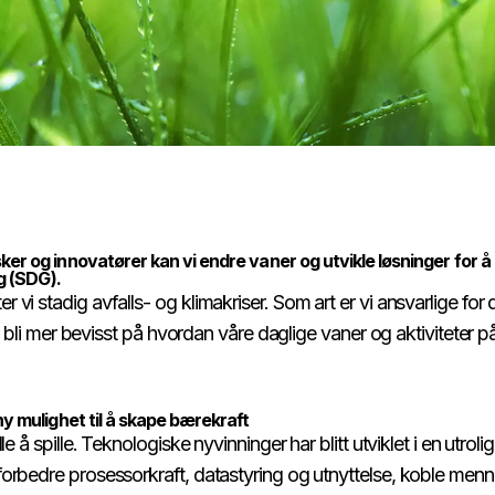
r og innovatører kan vi endre vaner og utvikle løsninger for å
‌​‍‌‌​ ​ ‌​‌​​‍‌‌​ ​ ‌​‌​​‍‌‌​ ​‍​ ​‍​ ‌‍‌‍​ ​ ‌​​ ‌‍​ ​‍‌‍​ ​ ‍‌‌‍‌​​ ​​​ ‍​‌‍​‌‌‍‌‌​‍‌‌​ ​‍​ ​‍​‍‌‌​ ‌‌‌​‌​​‍ ‍‌‍​ ‌‍‍​‌‍‍‌‌‍ ​‌‍‌​‌ ​‍‌‍‌‌‌‍ ‍​‍‌‌​ ‌‌‌​​‍‌‌ ‌‍‍ ‌‍‌‌‌ ‍‌​‍‌‌​ ​ ‌​‌​​‍‌‌​ ​ ‌​‌​​‍‌‌​ ​‍​ ​‍‌‍​‍​ ​ ‌‍‌‍‌‍‌‍‌‍​ ​ ​‍​ ‌‌‌‍‌​‌‍​ ​ ‍‌‌‍​ ​ ​ ​ ​​​‍‌‌​ ​‍​ ​‍​‍‌‌​ ‌‌‌​‌​​‍ ‍‌ ‌​‌‍‌‌‌ ‍​‌ ‌​​‍​‍‌ ‌
i stadig avfalls- og klimakriser. Som art er vi ansvarlige for di
d å bli mer bevisst på hvordan våre daglige vaner og aktiviteter
​ ​ ‌​‌​​‍‌‌​ ​ ‌​‌​​‍‌‌​ ​‍​ ​‍​ ​‌‌‍‌‍​ ‌ ​ ‌​‌‍​‌‌‍​‍‌‍​ ​ ‌‍​ ‍‌‌‍​‌‌‍​‌‌‍‌‍​ ​​​‍‌‌​ ​‍​ ​‍​‍‌‌​ ‌‌‌​‌​​‍ ‍‌ ‌​‌‍‌‌‌ ‍​‌ ‌​​ ‌‍​‍‌‍​‌‌ ​ ‌‍‌‌‌‌‌‌‌ ​‍‌‍ ​​ ‌​‍‌‌​ ​‍‌​‌‍‌ ​ ‌ ‌​‌ ‌‌‌‍‌​‌‍‍‌‌‍ ​‍‌‍‌‍‍‌‌‍‌​​ ‌​ ‍​​ ‌​‌‍‌‌​ ​‌‌‍​‍‌‍‌‍​ ​‌​ ‌‌​‍ ‌​ ​​‌‍​ ​ ‌‌‌‍‌​​‍ ‌​ ‌​​ ‍‌​ ​​​ ​​​‍ ‌‌‍​‌​ ‍​‌‍‌​​ ‍​​‍ ‌​ ​​​ ‌​​ ‌​​ ‌​​ ‌​​ ​ ​ ​‍​ ‌‌‌‍​‍​ ​‌​ ​‍​ ‍‌​‍‌‍‌ ‌​‌ ‍‌‌ ​​‌‍‌‌​ ‌‌‍​‍‌‍ ​‌‍ ‌‍‌ ‌‍‌ ‌‌​​‌‍ ‌ ​ ‌ ‌​‌‍‌‌‌ ​‍​‍‌‍‌ ​​‌‍​‌‌ ‌​‌‍‍​​ ‌‌‍‍‌‌‍ ‍‌‍ ‍‌‍‍​‌‍ ‌‍ ​‌‍‌​​‍‌‌​ ‌‌‌​​‍‌‌ ‌‍‍ ‌‍‌‌‌ ‍‌​‍‌‌​ ​ ‌​‌​​‍‌‌​ ​ ‌​‌​​‍‌‌​ ​‍​ ​‍‌‍‌​‌‍‌‍​ ‌‍‌‍​‌​ ​​‌‍​‌​ ​‍‌‍​‌​ ​‌‌‍​ ‌‍​‍‌‍​‍​‍‌‌​ ​‍​ ​‍​‍‌‌​ ‌‌‌​‌​​‍ ‍‌‍​ ‌‍‍​‌‍‍‌‌‍ ​‌‍‌​‌ ​‍‌‍‌‌‌‍ ‍​‍‌‌​ ‌‌‌​​‍‌‌ ‌‍‍ ‌‍‌‌‌ ‍‌​‍‌‌​ ​ ‌​‌​​‍‌‌​ ​ ‌​‌​​‍‌‌​ ​‍​ ​‍​ ​‌‌‍‌‍​ ‌ ​ ‌​‌‍​‌‌‍​‍‌‍​ ​ ‌‍​ ‍‌‌‍​‌‌‍​‌‌‍‌‍​ ​​​‍‌‌​ ​‍​ ​‍​‍‌‌​ ‌‌‌​‌​​‍ ‍‌ ‌​‌‍‌‌‌ ‍​‌ ‌​​‍​‍‌ ‌
e å spille. Teknologiske nyvinninger har blitt utviklet i en utrolig
forbedre prosessorkraft, datastyring og utnyttelse, koble m