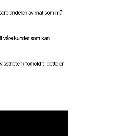
dusere andelen av mat som må
til våre kunder som kan
sstheten i forhold til dette er